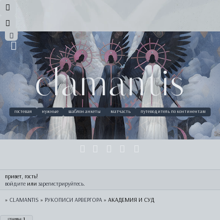
clamantis
гостевая
нужные
шаблон анкеты
матчасть
путеводитель по континентам
привет, гость!
войдите
 или 
зарегистрируйтесь
.
»
CLAMANTIS
»
РУКОПИСИ АРВЕРГОРА
»
АКАДЕМИЯ И СУД
страница:
1