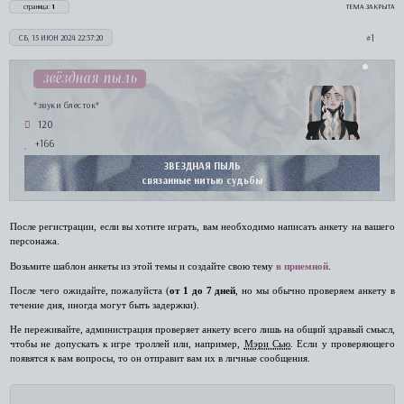
страница:
1
ТЕМА ЗАКРЫТА
1
СБ, 15 ИЮН 2024 22:37:20
звёздная пыль
*звуки блесток*
120
+166
ЗВЕЗДНАЯ ПЫЛЬ
связанные нитью судьбы
После регистрации, если вы хотите играть, вам необходимо написать анкету на вашего
персонажа.
Возьмите шаблон анкеты из этой темы и создайте свою тему
в приемной
.
После чего ожидайте, пожалуйста (
от 1 до 7 дней
, но мы обычно проверяем анкету в
течение дня, иногда могут быть задержки).
Не переживайте, администрация проверяет анкету всего лишь на общий здравый смысл,
чтобы не допускать к игре троллей или, например,
Мэри Сью
. Если у проверяющего
появятся к вам вопросы, то он отправит вам их в личные сообщения.