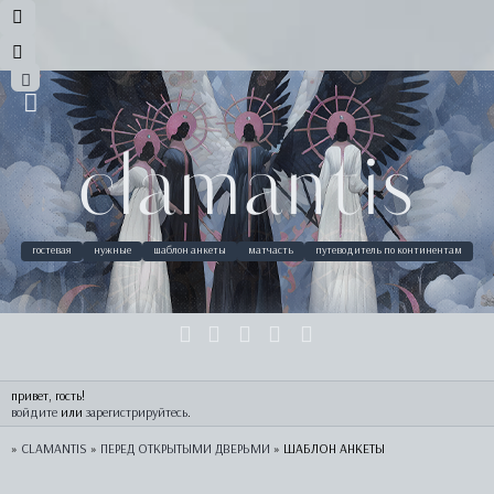
clamantis
гостевая
нужные
шаблон анкеты
матчасть
путеводитель по континентам
привет, гость!
войдите
 или 
зарегистрируйтесь
.
»
CLAMANTIS
»
ПЕРЕД ОТКРЫТЫМИ ДВЕРЬМИ
»
ШАБЛОН АНКЕТЫ