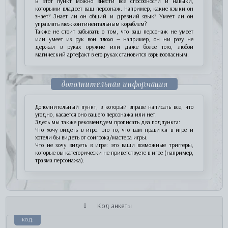
В этот пункт можно внести все способности и навыки,
которыми владеет ваш персонаж. Например, какие языки он
знает? Знает ли он общий и древний язык? Умеет ли он
управлять межконтинентальным кораблем?
Также не стоит забывать о том, что ваш персонаж не умеет
или умеет из рук вон плохо — например, он ни разу не
держал в руках оружие или даже более того, любой
магический артефакт в его руках становится взрывоопасным.
дополнительная информация
Дополнительный пункт, в который вправе написать все, что
угодно, касается оно вашего персонажа или нет.
Здесь мы также рекомендуем прописать два подпункта:
Что хочу видеть в игре: это то, что вам нравится в игре и
хотели бы видеть от соигрока/мастера игры.
Что не хочу видеть в игре: это ваши возможные триггеры,
которые вы категорически не приветствуете в игре (например,
травма персонажа).
Код анкеты
КОД: