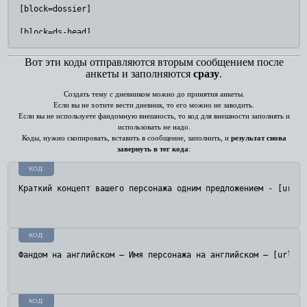
[block=dossier]

[block=ds-head]

[block=ds-head-name]Имя ✧ Раса ✧ Возраст[/block]

[align=center][font=beaufort][size=10][i]Прозвища, другие им
Вот эти коды отправляются вторым сообщением после
[block=ds-head-kart]

анкеты и заполняются
сразу
.
[img]https://upforme.ru/uploads/0014/65/1f/7/949167.png[/img
[/block]

Создать тему с дневником можно до принятия анкеты.
[block=ds-head-fan]Фандом и имя персонажа[/block]

Если вы не хотите вести дневник, то его можно не заводить.
[/block]

Если вы не используете фандомную внешность, то код для внешности заполнять и
использовать не надо.
[block=ds-sec]

Коды, нужно скопировать, вставить в сообщение, заполнить, и
результат снова
завернуть в тег кода
:
[block=storyb]

КОД:
[block=ds-sec-span]Краткий концепт одним предложением[/block
Краткий концепт вашего персонажа одним предложением - [url=С
[block=ds-sec-text]Здесь опишите концепт вашего персонажа. К
[/block]

[block=story]

КОД:
[block=ds-sec-text]Здесь пишите все, что вы считаете нужным 
[/block]

Фандом на английском — Имя персонажа на английском — [url=сс
[block=abilki][block=ds-sec-span]Способности и недостатки[/b
[block=ds-sec-text]В этот пункт можно внести все способности
КОД: