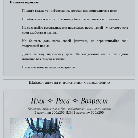
Памятка игрокам:
Пишите только ту информацию, которая вам пригодится в игре.
Позаботьтесь о том, чтобы анкету было легко читать и понимать.
Не создавайте всесильных или идеальных персонажей - у каждого есть
свои слабости и изъяны.
Не бойтесь дать волю своей фантазии, не ограничивайте свой
творческий порыв.
Дайте вашему персонажу цель. Не выпускайте его в свободное
плаванье без смысла в жизни.
Название темы на ваше усмотрение.
Шаблон анкеты и пояснения к заполнению
Имя ✧ Раса ✧ Возраст
Прозвища, другие имена. При необходимости удалите эту строку.
3 картинки 200х200 ИЛИ 1 картинку 600х200