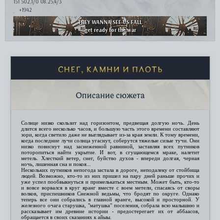
151 502,1/0 08.25,4/3
+1942
THEY WANNA SEE US FALL
get ready for the war
СНЕГ, КАМНИ И ПЛОТЬ
Описание сюжета
Солнце низко скользит над горизонтом, предвещая долгую ночь. День
длится всего несколько часов, и большую часть этого времени составляют
зори, когда светило даже не выглядывает из-за края земли. К тому времени,
когда последние лучи солнца угаснут, соберутся тяжелые сизые тучи. Они
низко повиснут над заснеженной равниной, заставляя всех путников
поторопиться найти укрытие. И вот, в сгущающемся мраке, налетит
метель. Хлесткий ветер, снег, буйство духов - впереди долгая, черная
ночь, лишенная сна и покоя...
Нескольких путников непогода застала в дороге, неподалеку от стойбища
людей. Возможно, кто-то из них пришел на пару дней раньше прочих и
уже успел пообвыкнуться и примелькаться местным. Может быть, кто-то
и вовсе ворвался в круг яранг вместе с воем метели, спасаясь от своры
волков, приспешников Снежной ведьмы, что бродят по округе. Однако
теперь все они собрались в главной яранге, высокой и просторной. У
железного очага старушка, "матушка" поселения, собрала всю малышню и
рассказывает им древние истории - предостерегает их от аббаасов,
обращается в своих сказаниях к айыы.