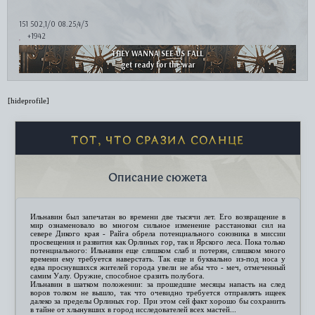
151 502,1/0 08.25,4/3
+1942
THEY WANNA SEE US FALL
get ready for the war
[hideprofile]
ТОТ, ЧТО СРАЗИЛ СОЛНЦЕ
Описание сюжета
Ильнавин был запечатан во времени две тысячи лет. Его возвращение в
мир ознаменовало во многом сильное изменение расстановки сил на
севере Дикого края - Райга обрела потенциального союзника в миссии
просвещения и развития как Орлиных гор, так и Ярского леса. Пока только
потенциального: Ильнавин еще слишком слаб и потерян, слишком много
времени ему требуется наверстать. Так еще и буквально из-под носа у
едва проснувшихся жителей города увели не абы что - меч, отмеченный
самим Уалу. Оружие, способное сразить полубога.
Ильнавин в шатком положении: за прошедшие месяцы напасть на след
воров толком не вышло, так что очевидно требуется отправлять ищеек
далеко за пределы Орлиных гор. При этом сей факт хорошо бы сохранить
в тайне от хлынувших в город исследователей всех мастей...