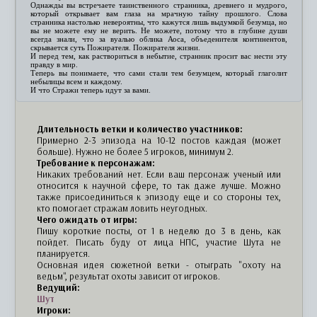
Однажды вы встречаете таинственного странника, древнего и мудрого,
который открывает вам глаза на мрачную тайну прошлого. Слова
странника настолько невероятны, что кажутся лишь выдумкой безумца, но
вы не можете ему не верить. Не можете, потому что в глубине души
всегда знали, что за вуалью облика Аоса, объеденителя континентов,
скрывается суть Пожирателя. Пожирателя жизни.
И перед тем, как раствориться в небытие, странник просит вас нести эту
правду в мир.
Теперь вы понимаете, что сами стали тем безумцем, который глаголит
небылицы всем и каждому.
И что Стражи теперь идут за вами.
Длительность ветки и количество участников:
Примерно 2-3 эпизода на 10-12 постов каждая (может
больше). Нужно не более 5 игроков, минимум 2.
Требование к персонажам:
Никаких требований нет. Если ваш персонаж ученый или
относится к научной сфере, то так даже лучше. Можно
также присоединиться к эпизоду еще и со стороны тех,
кто помогает стражам ловить неугодных.
Чего ожидать от игры:
Пишу короткие посты, от 1 в неделю до 3 в день, как
пойдет. Писать буду от лица НПС, участие Шута не
планируется.
Основная идея сюжетной ветки - отыграть "охоту на
ведьм", результат охоты зависит от игроков.
Ведущий:
Шут
Игроки: