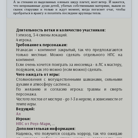
А за стенами из выделанных оленьих шкур плачет, воет ветер. И кажется,
что неприкаянные души детей, убитых собственными матерями, вышли из
сказок старушки и только и ждут момент, когда погаснет очаг, чтобы
пробраться в ярангу и похитить последние крупицы тепла.
Длительность ветки и количество участников:
1 эпизод, 3-4 смены локаций.
4 игрока.
Требование к персонажам:
Нганасан – континент закрытый, так что предполагаются
только местные. Можно сделать отдельного НПС на
континент.
Если очень хочется поиграть за иноземца - в ЛС к мастеру,
подумаем, как это можно (если можно) сделать.
Чего ожидать от игры:
Столкновения с могущественными шаманами, сильными
духами и атмосферу саспенса.
По желанию и согласию игрока: травмы и смерть
персонажа.
Частота постов от мастера - до 1-3 в неделю, в зависимости от
темпа игры.
Ведущий:
Ал
Игроки:
НПС от Роуз-Мари
, ...
Дополнительная информация:
Надеюсь, что получится создать хоррор, так что ожидаю