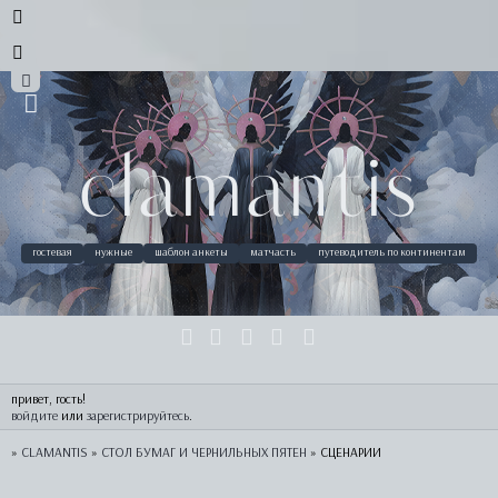
clamantis
гостевая
нужные
шаблон анкеты
матчасть
путеводитель по континентам
привет, гость!
войдите
 или 
зарегистрируйтесь
.
»
CLAMANTIS
»
СТОЛ БУМАГ И ЧЕРНИЛЬНЫХ ПЯТЕН
»
СЦЕНАРИИ