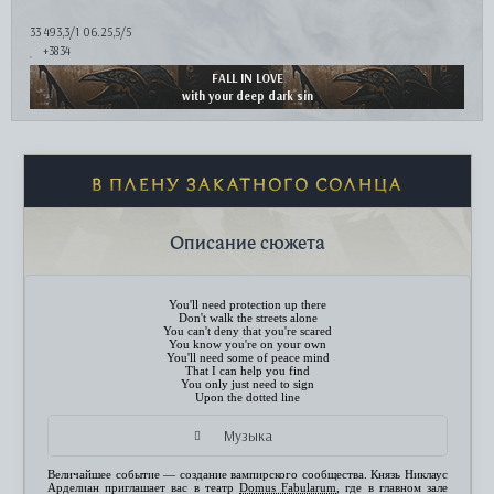
33 493,3/1 06.25,5/5
+3834
FALL IN LOVE
with your deep dark sin
В ПЛЕНУ ЗАКАТНОГО СОЛНЦА
Описание сюжета
You'll need protection up there
Don't walk the streets alone
You can't deny that you're scared
You know you're on your own
You'll need some of peace mind
That I can help you find
You only just need to sign
Upon the dotted line
Музыка
Величайшее событие — создание вампирского сообщества. Князь Никлаус
Арделиан приглашает вас в театр
Domus Fabularum
, где в главном зале