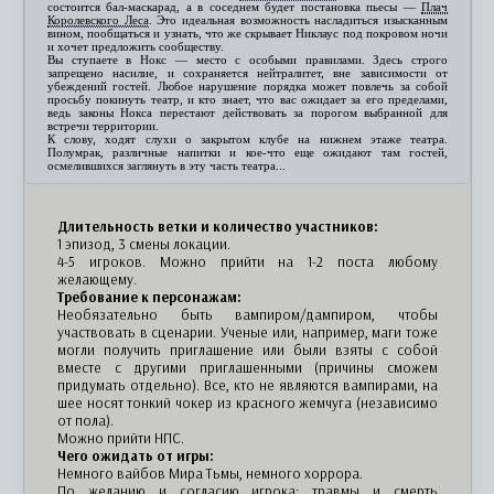
состоится бал-маскарад, а в соседнем будет постановка пьесы —
Плач
Королевского Леса
. Это идеальная возможность насладиться изысканным
вином, пообщаться и узнать, что же скрывает Никлаус под покровом ночи
и хочет предложить сообществу.
Вы ступаете в Нокс — место с особыми правилами. Здесь строго
запрещено насилие, и сохраняется нейтралитет, вне зависимости от
убеждений гостей. Любое нарушение порядка может повлечь за собой
просьбу покинуть театр, и кто знает, что вас ожидает за его пределами,
ведь законы Нокса перестают действовать за порогом выбранной для
встречи территории.
К слову, ходят слухи о закрытом клубе на нижнем этаже театра.
Полумрак, различные напитки и кое-что еще ожидают там гостей,
осмелившихся заглянуть в эту часть театра...
Длительность ветки и количество участников:
1 эпизод, 3 смены локации.
4-5 игроков. Можно прийти на 1-2 поста любому
желающему.
Требование к персонажам:
Необязательно быть вампиром/дампиром, чтобы
участвовать в сценарии. Ученые или, например, маги тоже
могли получить приглашение или были взяты с собой
вместе с другими приглашенными (причины сможем
придумать отдельно). Все, кто не являются вампирами, на
шее носят тонкий чокер из красного жемчуга (независимо
от пола).
Можно прийти НПС.
Чего ожидать от игры:
Немного вайбов Мира Тьмы, немного хоррора.
По желанию и согласию игрока: травмы и смерть