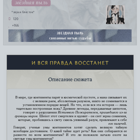
звёздная пыль
*звуки блесток*
120
+166
ЗВЕЗДНАЯ ПЫЛЬ
связанные нитью судьбы
И ВСЯ ПРАВДА ВОССТАНЕТ
Описание сюжета
В мире, где континенты парят в космической пустоте, а мана связывает их
с великим раем, абсолютным разумом, никто не сомневается в
установленном порядке вещей. Но что, если вся эта история — лишь
тщательно построенная ложь? Древние легенды, передаваемые шепотом,
говорят о разрушении
Истинного Пожирателем, пришедшего из-за
границы миров
. Шепот этот смертелен и ядовит - он сеет зерна сомнения,
которые, пробившись к свету сквозь уязвимый разум, привлекают к себе
его
палачей.
Говорят, ученые умы континентов хотят сделать великую тайную
всеобщим достоянием. О какой тайне идет речь? Как они собираются ее
разнести по всем континентам? И это ли положило начало охоте на
светлые умы континентов?