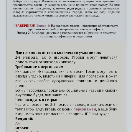
Бойцы из отрядов Ильнавина и заслужившие доверие его временного
правительства гости - у каждого есть шанс принести свою пользу. Во имя
клятвы или во имя денег, а, может, ради редких и древних артефактов,
которые скрываются в сокровищницах города, либо же ради издания
эксклюзивного тома о жизни на севере две тысячи лет назад.
[ЗАВЕРШЕН]
Эпизод 1
: На сорочьем хвосте - выяснение обстоятельств
пропажи меча, выбор направления поиска артефакта.
Эпизод 2
: В наборе, действие разворачивается в Ярмейне, в поместье
торговца артефактами и редкостями
Длительность ветки и количество участников:
2-4 эпизода, до 5 игроков. Игроки могут меняться/
дополняться от эпизода к эпизоду.
Требование к персонажам:
Или жители Ильнавина, или его гости. Гости могут быть
откуда угодно, вплоть из Империи. Для последних может
возникнуть
особое предложение
поиграть в двойного
агента.
Если у персонажа прокачаны социальные навыки и связи -
ему точно будет, чем заняться.
Чего ожидать от игры:
Частота постов - до 2-3 постов в неделю, в зависимости от
темпа игры. Буду играть со всеми
персонажем
, а еще буду
вкидывать посты от мастера и вводить НПС при нужде.
Ведущий:
Ал
Игроки: