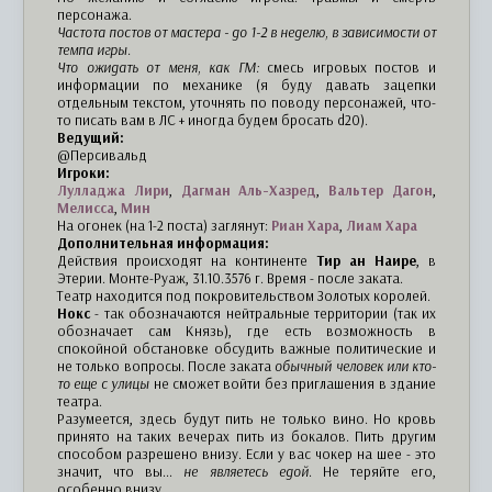
персонажа.
Частота постов от мастера - до 1-2 в неделю, в зависимости от
темпа игры.
Что ожидать от меня, как ГМ:
смесь игровых постов и
информации по механике (я буду давать зацепки
отдельным текстом, уточнять по поводу персонажей, что-
то писать вам в ЛС + иногда будем бросать d20).
Ведущий:
@Персивальд
Игроки:
Лулладжа Лири
,
Дагман Аль-Хазред
,
Вальтер Дагон
,
Мелисса
,
Мин
На огонек (на 1-2 поста) заглянут:
Риан Хара
,
Лиам Хара
Дополнительная информация:
Действия происходят на континенте
Тир ан Наире
, в
Этерии. Монте-Руаж, 31.10.3576 г. Время - после заката.
Театр находится под покровительством Золотых королей.
Нокс
- так обозначаются нейтральные территории (так их
обозначает сам Князь), где есть возможность в
спокойной обстановке обсудить важные политические и
не только вопросы. После заката
обычный человек или кто-
то еще с улицы
не сможет войти без приглашения в здание
театра.
Разумеется, здесь будут пить не только вино. Но кровь
принято на таких вечерах пить из бокалов. Пить другим
способом разрешено внизу. Если у вас чокер на шее - это
значит, что вы...
не являетесь едой
. Не теряйте его,
особенно внизу.