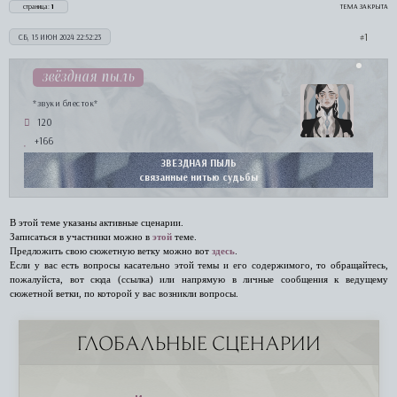
страница:
1
ТЕМА ЗАКРЫТА
1
СБ, 15 ИЮН 2024 22:52:23
звёздная пыль
*звуки блесток*
120
+166
ЗВЕЗДНАЯ ПЫЛЬ
связанные нитью судьбы
В этой теме указаны активные сценарии.
Записаться в участники можно в
этой
теме.
Предложить свою сюжетную ветку можно вот
здесь
.
Если у вас есть вопросы касательно этой темы и его содержимого, то обращайтесь,
пожалуйста, вот сюда (ссылка) или напрямую в личные сообщения к ведущему
сюжетной ветки, по которой у вас возникли вопросы.
ГЛОБАЛЬНЫЕ СЦЕНАРИИ