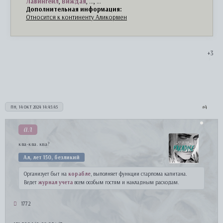
Лавингейл
,
Виждая
, ..., ...
Дополнительная информация:
Относится к континенту Аликормен
+3
4
ПН, 14 ОКТ 2024 14:45:45
ал
ква-ква. ква?
Ал, лет 150, безликий
Организует быт на
корабле
, выполняет функции старпома капитана.
Ведет
журнал учета
всем особым гостям и накладным расходам.
1772