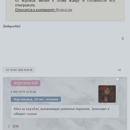
от игроков любви к этому жанру и готовности его
отыгрывать.
Относится к континенту
Нганасан
[hideprofile]
0
5
СР, 23 ОКТ 2024 18:24:58
персивальд
a soul with no king
Персивальд, 30 лет, человек
Юнга на
корабле
, выполняющий различные поручения. Записывает и
собирает
сказки
.
3256