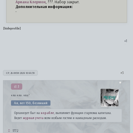
Ариана Клермон
, ???. Набор закрыт.
Дополнительная информация:
-
[hideprofile]
+1
3
СР, 26 ИЮН 2024 10:44:39
ал
ква-ква. ква?
Ал, лет 150, безликий
Организует быт на
корабле
, выполняет функции старпома капитана.
Ведет
журнал учета
всем особым гостям и накладным расходам.
1772