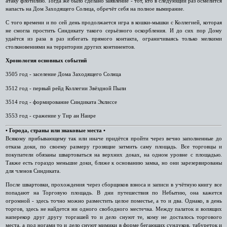
атаку флотилию. Тогда же было сделано заявление - тот, кто в следующий раз осмелится
напасть на Дом Заходящего Солнца, обречёт себя на полное вымирание.
С того времени и по сей день продолжается игра в кошки-мышки с Коллегией, которая
не смогла простить Синдикату такого серьёзного оскорбления. И до сих пор Дому
удаётся из раза в раз избегать прямого контакта, ограничиваясь только мелкими
столкновениями на территории других континентов.
Хронология основных событий
3505 год - заселение Дома Заходящего Солнца
3512 год - первый рейд Коллегии Звёздной Пыли
3514 год - формирование Синдиката Эклиссе
3553 год - сражение у Тир ан Наире
• Города, страны или знаковые места •
Всякому прибывающему так или иначе придётся пройти через вечно заполненные до
отказа доки, по своему размеру грозящие затмить саму площадь. Все торговцы и
покупатели обязаны швартоваться на верхних доках, на одном уровне с площадью.
Также есть гораздо меньшие доки, ближе к основанию замка, но они зарезервированы
для членов Синдиката.
После швартовки, прохождения через сборщиков взноса и записи в учётную книгу все
попадают на Торговую площадь. В дни путешествия по Небытию, она кажется
огромной - здесь точно можно разместить целое поместье, а то и два. Однако, в день
торгов, здесь не найдется ни одного свободного местечка. Между палаток и вопящих
наперекор друг другу торгашей то и дело снуют те, кому не досталось торгового
места, а под ногами то и дело снуют мимики в форме бегающих сундуков, табуреток и