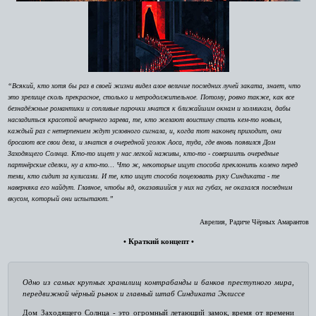
“Всякий, кто хотя бы раз в своей жизни видел алое величие последних лучей заката, знает, что
это зрелище сколь прекрасное, столько и непродолжительное. Потому, ровно также, как все
безнадёжные романтики и сопливые парочки мчатся к ближайшим окнам и холмикам, дабы
насладиться красотой вечернего зарева, те, кто желают воистину стать кем-то новым,
каждый раз с нетерпением ждут условного сигнала, и, когда тот наконец приходит, они
бросают все свои дела, и мчатся в очередной уголок Аоса, туда, где вновь появился Дом
Заходящего Солнца. Кто-то ищет у нас легкой наживы, кто-то - совершить очередные
партнёрские сделки, ну а кто-то… Что ж, некоторые ищут способа преклонить колено перед
теми, кто сидит за кулисами. И те, кто ищут способа поцеловать руку Синдиката - те
наверняка его найдут. Главное, чтобы яд, оказавшийся у них на губах, не оказался последним
вкусом, который они испытают.”
Аврелия, Радиче Чёрных Амарантов
• Краткий концепт •
Одно из самых крупных хранилищ контрабанды и банков преступного мира,
передвижной чёрный рынок и главный штаб Синдиката Эклиссе
Дом Заходящего Солнца - это огромный летающий замок, время от времени