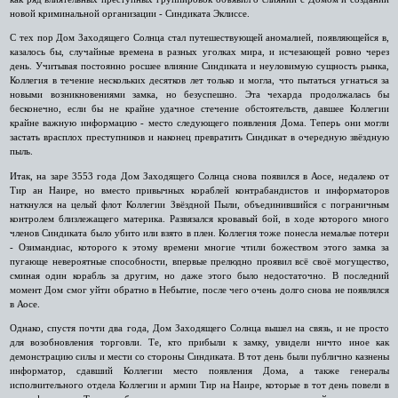
новой криминальной организации - Синдиката Эклиссе.
С тех пор Дом Заходящего Солнца стал путешествующей аномалией, появляющейся в,
казалось бы, случайные времена в разных уголках мира, и исчезающей ровно через
день. Учитывая постоянно росшее влияние Синдиката и неуловимую сущность рынка,
Коллегия в течение нескольких десятков лет только и могла, что пытаться угнаться за
новыми возникновениями замка, но безуспешно. Эта чехарда продолжалась бы
бесконечно, если бы не крайне удачное стечение обстоятельств, давшее Коллегии
крайне важную информацию - место следующего появления Дома. Теперь они могли
застать врасплох преступников и наконец превратить Синдикат в очередную звёздную
пыль.
Итак, на заре 3553 года Дом Заходящего Солнца снова появился в Аосе, недалеко от
Тир ан Наире, но вместо привычных кораблей контрабандистов и информаторов
наткнулся на целый флот Коллегии Звёздной Пыли, объединившийся с пограничным
контролем близлежащего материка. Развязался кровавый бой, в ходе которого много
членов Синдиката было убито или взято в плен. Коллегия тоже понесла немалые потери
- Озимандиас, которого к этому времени многие чтили божеством этого замка за
пугающе невероятные способности, впервые прелюдно проявил всё своё могущество,
сминая один корабль за другим, но даже этого было недостаточно. В последний
момент Дом смог уйти обратно в Небытие, после чего очень долго снова не появлялся
в Аосе.
Однако, спустя почти два года, Дом Заходящего Солнца вышел на связь, и не просто
для возобновления торговли. Те, кто прибыли к замку, увидели ничто иное как
демонстрацию силы и мести со стороны Синдиката. В тот день были публично казнены
информатор, сдавший Коллегии место появления Дома, а также генералы
исполнительного отдела Коллегии и армии Тир на Наире, которые в тот день повели в