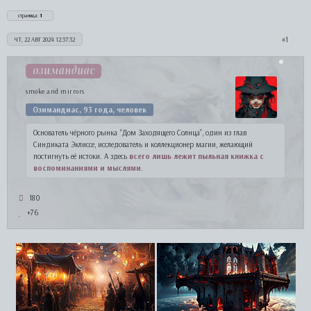
страница:
1
1
ЧТ, 22 АВГ 2024 12:37:32
озимандиас
smoke and mirrors
Озимандиас, 93 года, человек
Основатель чёрного рынка “Дом Заходящего Солнца”, один из глав
Синдиката Эклиссе, исследователь и коллекционер магии, желающий
постигнуть её истоки. А здесь
всего лишь лежит пыльная книжка с
воспоминаниями и мыслями
.
180
+76