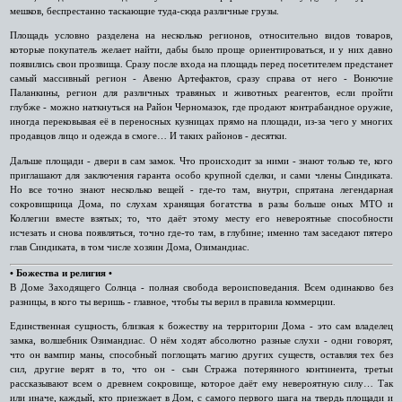
мешков, беспрестанно таскающие туда-сюда различные грузы.
Площадь условно разделена на несколько регионов, относительно видов товаров,
которые покупатель желает найти, дабы было проще ориентироваться, и у них давно
появились свои прозвища. Сразу после входа на площадь перед посетителем предстанет
самый массивный регион - Авеню Артефактов, сразу справа от него - Вонючие
Паланкины, регион для различных травяных и животных реагентов, если пройти
глубже - можно наткнуться на Район Черномазок, где продают контрабандное оружие,
иногда перековывая её в переносных кузницах прямо на площади, из-за чего у многих
продавцов лицо и одежда в смоге… И таких районов - десятки.
Дальше площади - двери в сам замок. Что происходит за ними - знают только те, кого
приглашают для заключения гаранта особо крупной сделки, и сами члены Синдиката.
Но все точно знают несколько вещей - где-то там, внутри, спрятана легендарная
сокровищница Дома, по слухам хранящая богатства в разы больше оных МТО и
Коллегии вместе взятых; то, что даёт этому месту его невероятные способности
исчезать и снова появляться, точно где-то там, в глубине; именно там заседают пятеро
глав Синдиката, в том числе хозяин Дома, Озимандиас.
• Божества и религия •
В Доме Заходящего Солнца - полная свобода вероисповедания. Всем одинаково без
разницы, в кого ты веришь - главное, чтобы ты верил в правила коммерции.
Единственная сущность, близкая к божеству на территории Дома - это сам владелец
замка, волшебник Озимандиас. О нём ходят абсолютно разные слухи - одни говорят,
что он вампир маны, способный поглощать магию других существ, оставляя тех без
сил, другие верят в то, что он - сын Стража потерянного континента, третьи
рассказывают всем о древнем сокровище, которое даёт ему невероятную силу… Так
или иначе, каждый, кто приезжает в Дом, с самого первого шага на твердь площади и