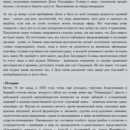
перед следующим появлением Дома Заходящего Солнца в мире, соискателю придёт
письмо с печатью в чёрном сургуче. Приглашение на обряд инициации.
За час до конца суток пребывания Дома в Аосе по всей площади раздастся громкий
звон - сигнал для всех посетителей, что пора заканчивать свои дела и садиться на
корабли, если они не хотят остаться летать посреди эфира. Все торговцы резко
снимутся с мест, кто-то из них поторопится отнести своё добро на сдачу в хранилище.
Покупатели также толпами направятся в сторону доков, так как знают, что Дом никого
не будет ждать. По истечению часа, все смогут наблюдать завораживающее и пугающее
зрелище - ровно за Замком сама материя пространства начнёт постепенно трескаться,
словно повреждённое стекло, пока в итоге не разлетится на миллионы эфемерных
осколков, оставив огромную еле заметную дыру, в которой понемногу начнёт исчезать
весь замок. Не пройдёт и пяти минут, как Дом Заходящего Солнца окончательно уйдёт
из этого мира в своё родное Небытие - зеркальное измерение со своими правилами
пространства и времени, доступное только для слуг Синдиката. Но все знают, что рано
или поздно вновь наступит час, и Дом снова распахнёт свои двери для торгашей и
контрабандистов со всего Аоса.
• История•
Почти 70 лет назад, в 3505 году, тогда ещё доходяга, торговец безделушками и
бывший учитель магии, которого сейчас все только знают как “Озимандиас”, вместе с
небольшой группой контрабандистов наткнулся на всеми забытый и оставленный,
парящий в межпространственной пустоте огромный замок - памятник величия давно
минувших лет. Внутри не оказалось ничего, кроме космической пыли, огромных ярко-
красных витражей, ветхой фурнитуры и, внезапно, группы полу-разумных мимиков,
тысячелетия назад выведенные одним из проживавших в замке волшебником как подвид
существ-помощников. Озимандиасу не составило особого труда прийти к согласию о
сотрудничестве с мимиками в лице их предводителя и единственного представителя,
обладающего разумом и речью - книгой с подставкой по имени Воциферакс.