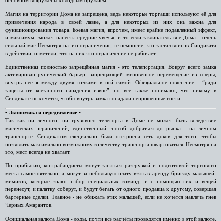
основном вооружены холодным оружием.
Магия на территории Дома не запрещена, ведь некоторые торгаши используют её для
привлечения народа в своей лавке, а для некоторых из них она важна для
функционирования товара. Боевая магия, впрочем, имеет крайне подавленный эффект,
и максимум сможет нанести средние увечья, и то если заклинатель вне Дома - очень
сильный маг. Несмотря на это ограничение, те немногие, кто застал воинов Синдиката
в действии, отметили, что на них это ограничение не работает.
Единственная полностью запрещённая магия - это телепортация. Вокруг всего замка
активирован рунический барьер, запрещающий мгновенное перемещение из сферы,
внутрь неё и между двумя точками в ней самой. Официальное пояснение - “ради
защиты от внезапного нападения извне”, но все также понимают, что никому в
Синдикате не хочется, чтобы внутрь замка попадали непрошенные гости.
• Экономика и передвижение •
Так как ни личного, ни грузового телепорта в Доме не может быть вследствие
магических ограничений, единственный способ добраться до рынка - на личном
транспорте. Синдикатом специально была отстроена сеть доков для того, чтобы
позволить максимально возможному количеству транспорта швартоваться. Несмотря на
это, мест всегда не хватает.
По прибытию, контрабандисты могут заняться разгрузкой и подготовкой торгового
места самостоятельно, а могут за небольшую плату взять в аренду бригаду малышей-
мимиков, которые знают набор специальных команд, и с помощью них и вещей
перенесут, и палатку соберут, и будут бегать от одного продавца к другому, совершая
бартерные сделки. Главное - не обижать этих малышей, если не хочется навлечь гнев
Черных Амарантов.
Официальная валюта Дома - лоды, почти все расчёты проводятся именно в этой валюте.