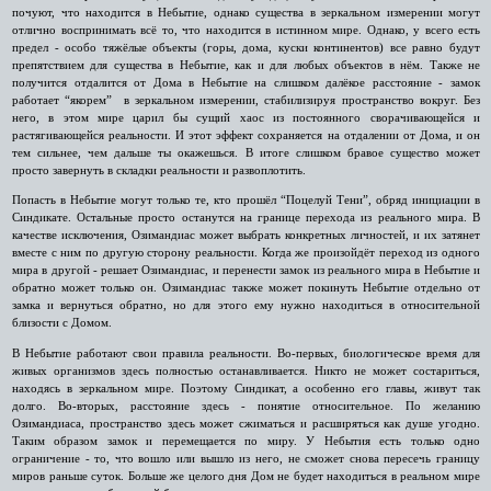
почуют, что находится в Небытие, однако существа в зеркальном измерении могут
отлично воспринимать всё то, что находится в истинном мире. Однако, у всего есть
предел - особо тяжёлые объекты (горы, дома, куски континентов) все равно будут
препятствием для существа в Небытие, как и для любых объектов в нём. Также не
получится отдалится от Дома в Небытие на слишком далёкое расстояние - замок
работает “якорем” в зеркальном измерении, стабилизируя пространство вокруг. Без
него, в этом мире царил бы сущий хаос из постоянного сворачивающейся и
растягивающейся реальности. И этот эффект сохраняется на отдалении от Дома, и он
тем сильнее, чем дальше ты окажешься. В итоге слишком бравое существо может
просто завернуть в складки реальности и развоплотить.
Попасть в Небытие могут только те, кто прошёл “Поцелуй Тени”, обряд инициации в
Синдикате. Остальные просто останутся на границе перехода из реального мира. В
качестве исключения, Озимандиас может выбрать конкретных личностей, и их затянет
вместе с ним по другую сторону реальности. Когда же произойдёт переход из одного
мира в другой - решает Озимандиас, и перенести замок из реального мира в Небытие и
обратно может только он. Озимандиас также может покинуть Небытие отдельно от
замка и вернуться обратно, но для этого ему нужно находиться в относительной
близости с Домом.
В Небытие работают свои правила реальности. Во-первых, биологическое время для
живых организмов здесь полностью останавливается. Никто не может состариться,
находясь в зеркальном мире. Поэтому Синдикат, а особенно его главы, живут так
долго. Во-вторых, расстояние здесь - понятие относительное. По желанию
Озимандиаса, пространство здесь может сжиматься и расширяться как душе угодно.
Таким образом замок и перемещается по миру. У Небытия есть только одно
ограничение - то, что вошло или вышло из него, не сможет снова пересечь границу
миров раньше суток. Больше же целого дня Дом не будет находиться в реальном мире