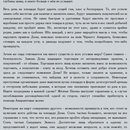
глубины замка, и никто больше о нём не услышит.
Весь день на площади будет царить сущий гам, хаос и беспорядок. Те, кто успели
занять себе местечко для палатки и заплатить взнос, будут заманивать покупателей из-за
самодельных стоек. Не такие быстрые и удачливые будут шастать по проулкам с
коробками или просто держа свои товары в руках, чуть ли не тыча в нос своей добычей
каждому, кто пройдёт мимо. Но, несмотря на этот хаос, драки и суматоха крайне
редки, равно как и грабежи. Ибо каждый, у кого даже закрадётся мысль о том, чтобы
нарушить правила Дома, невольно покосится на вояк Чёрного Амаранта, безмолвно
стоящих на каждом углу, и дважды подумает о том, чтобы попробовать что-либо
провернуть.
Зачем же сюда стягивается так много существ со всех уголков мира? Самое главное -
безопасность. Законы Дома защищают торговцев от несправедливых практик, а
покупателей - от обмана. Торгашам всего лишь нужно заплатить взнос за возможность
торговать, а покупателю - плату за вход. Хочешь оставить своё добро и\или деньги
здесь до следующего появления Дома? Не вопрос, только заплати за хранение, и
можешь не сомневаться, что найдешь всё в целости и сохранности. Некоторые
преступные организации даже выкупили куски площади в форме долгосрочной аренды
и отстроили небольшие домики, в которые они неизменно приезжают из раза в раз.
Ищете посредника в важной сделке? Жёлтые Пионы выступят гарантами и, в случае
несоблюдения договорённостей одной из сторон, смогут спокойно прибегнуть к
помощи Амарантовых коллег.
Некоторые же ищут совершенно другого - возможности примкнуть к тем, кто стоит за
кулисами всего действа на площади Дома. Стать частью большего, несмотря на все
страшилки о том, что почти все, кто решился пройти обряд инициации, не выживают.
Стать частью Синдиката Эклиссе. Достаточно лишь обратиться к одному из
представителей у ворот замка, они зададут несколько вопросов, и, если повезёт, то