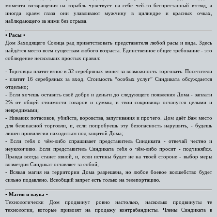
момента возвращения на корабль чувствует на себе чей-то беспрестанный взгляд, а
иногда краем глаза они улавливают мужчину в цилиндре и красных очках,
наблюдающего за ними без отрыва.
• Расы •
Дом Заходящего Солнца рад приветствовать представителя любой расы и вида. Здесь
найдётся место всем существам любого возраста. Единственное общее требование - это
соблюдение нескольких простых правил:
- Торговцы платят взнос в 32 серебряных монет за возможность торговать. Посетители
- платят 16 серебряных за вход. Стоимость “особых услуг” Синдиката обсуждается
отдельно;
- Если хочешь оставить своё добро и деньги до следующего появления Дома - заплати
2% от общей стоимости товаров и суммы, и твои сокровища останутся целыми и
невредимыми;
- Никаких потасовок, убийств, воровства, запугивания и прочего. Дом даёт Вам место
для безопасной торговли, и, если попробуешь эту безопасность нарушить, - будешь
лишен привилегии находиться под защитой Дома;
- Если тебя о чём-либо спрашивает представитель Синдиката - отвечай честно и
неуклончиво. Если представитель Синдиката тебя о чём-либо просит - подчиняйся.
Правда всегда станет явной, и, если истины будет не на твоей стороне - выбор меры
возмездия Синдикат оставляет за собой;
- Всякая магия на территории Дома разрешена, но любое боевое волшебство будет
сильно подавлено. Всеобщий запрет есть только на телепортацию.
• Магия и наука •
Технологически Дом продвинут ровно настолько, насколько продвинуты те
технологии, которые привозят на продажу контрабандисты. Члены Синдиката в