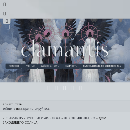
clamantis
гостевая
нужные
шаблон анкеты
матчасть
путеводитель по континентам
привет, гость!
войдите
 или 
зарегистрируйтесь
.
»
CLAMANTIS
»
РУКОПИСИ АРВЕРГОРА
»
НЕ КОНТИНЕНТЫ, НО
»
ДОМ
ЗАХОДЯЩЕГО СОЛНЦА