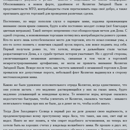
Обосновавшись в новом форте, удалённом от Коллегии Звёздной Пыли и
представительств МТО, контрабандисты стали перетаскивать сюда своё добро, а также
приглашать других торгашей для проведения различных сделок.
Постепенно, по миру поползли слухи о парящем замке, издалека привлекающем
внимание своим ярким сиянием, будто в нём постоянно заходит солнце (всё благодаря
цветным витражам). Такой интерес непременно стал обоюдоострым мечом для Дома. С
одной стороны, к новоявленным торгашам потянулись контрабандисты разного уровня.
Кто-то всего лишь хотел безопасное место для торговли, кто-то искал союзные умы, а
кто-то хотел поиметь с новичков сладкий кусок пирога, или вовсе подмять под себя.
Первый получили ровно то, что хотели, вторые в дальнейшем стали частью
разрастающегося Дома, а о судьбе третьих история умалчивает. Но с другой стороны,
увеличивающаяся незаконная активность, связанная в том числе в торговлей
незарегистрированными артефактами, не могла не привлечь внимание Коллегии
Звёздной Пыли. Вскоре после того, как частота заявлений о незаконной торговле в Доме
превысила все допустимые пороги, небольшой флот Коллегии выдвинулся в сторону
местонахождения замка.
Каково же было удивление исполнительного отряда Коллегии, когда единственное, что
они успели застать - это медленно растворяющийся у них на глазах замок, будто
медленно уплывающий за невидимые кулисы. Те немногие воры, которые оказались
недостаточно быстрыми, чтобы улепетать от Коллегии, оказались чистыми - никакого
нелегального товара при них не было, да и денег не то, чтобы особо много.
Тогда Дом Заходящего Солнца в первый раз на деле доказал свою надёжность, и
продемонстрировал всему преступному мира Аоса, что таких, как они, свет ещё не
видел. Никто не мог понять, в чём секрет подобного исчезновения, но теперь все
хотели быть на хороших счетах у владельца волшебного замка. Не прошло и двух лет,
как ряд влиятельных преступных группировок объявил о слиянии с Домом и создании