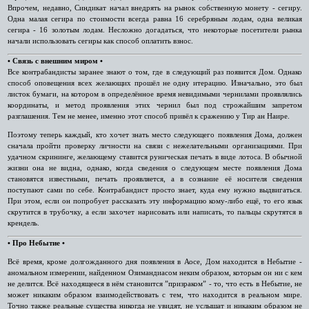
Впрочем, недавно, Синдикат начал внедрять на рынок собственную монету - сегиру.
Одна малая сегира по стоимости всегда равна 16 серебряным лодам, одна великая
сегира - 16 золотым лодам. Несложно догадаться, что некоторые посетители рынка
начали использовать сегиры как способ оплатить взнос.
• Связь с внешним миром •
Все контрабандисты заранее знают о том, где в следующий раз появится Дом. Однако
способ оповещения всех желающих прошёл не одну итерацию. Изначально, это был
листок бумаги, на котором в определённое время невидимыми чернилами проявлялись
координаты, и метод проявления этих чернил был под строжайшим запретом
разглашения. Тем не менее, именно этот способ привёл к сражению у Тир ан Наире.
Поэтому теперь каждый, кто хочет знать место следующего появления Дома, должен
сначала пройти проверку личности на связи с нежелательными организациями. При
удачном скрининге, желающему ставится руническая печать в виде лотоса. В обычной
жизни она не видна, однако, когда сведения о следующем месте появления Дома
становятся известными, печать проявляется, а в сознание её носителя сведения
поступают сами по себе. Контрабандист просто знает, куда ему нужно выдвигаться.
При этом, если он попробует рассказать эту информацию кому-либо ещё, то его язык
скрутится в трубочку, а если захочет нарисовать или написать, то пальцы скрутятся в
крендель.
• Про Небытие •
Всё время, кроме долгожданного дня появления в Аосе, Дом находится в Небытие -
аномальном измерении, найденном Озимандиасом неким образом, которым он ни с кем
не делится. Всё находящееся в нём становится ”призраком” - то, что есть в Небытие, не
может никаким образом взаимодействовать с тем, что находится в реальном мире.
Точно также реальные существа никогда не увидят, не услышат и никаким образом не