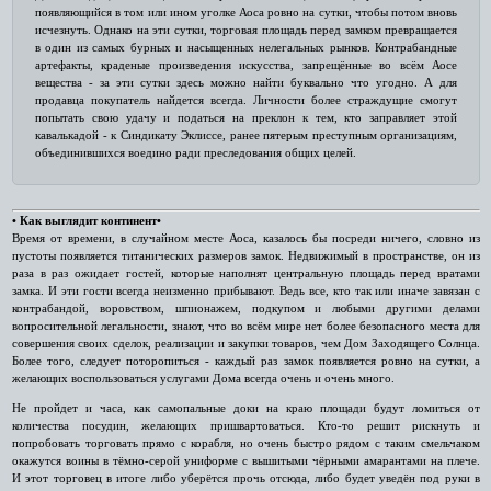
появляющийся в том или ином уголке Аоса ровно на сутки, чтобы потом вновь
исчезнуть. Однако на эти сутки, торговая площадь перед замком превращается
в один из самых бурных и насыщенных нелегальных рынков. Контрабандные
артефакты, краденые произведения искусства, запрещённые во всём Аосе
вещества - за эти сутки здесь можно найти буквально что угодно. А для
продавца покупатель найдется всегда. Личности более страждущие смогут
попытать свою удачу и податься на преклон к тем, кто заправляет этой
кавалькадой - к Синдикату Эклиссе, ранее пятерым преступным организациям,
объединившихся воедино ради преследования общих целей.
• Как выглядит континент•
Время от времени, в случайном месте Аоса, казалось бы посреди ничего, словно из
пустоты появляется титанических размеров замок. Недвижимый в пространстве, он из
раза в раз ожидает гостей, которые наполнят центральную площадь перед вратами
замка. И эти гости всегда неизменно прибывают. Ведь все, кто так или иначе завязан с
контрабандой, воровством, шпионажем, подкупом и любыми другими делами
вопросительной легальности, знают, что во всём мире нет более безопасного места для
совершения своих сделок, реализации и закупки товаров, чем Дом Заходящего Солнца.
Более того, следует поторопиться - каждый раз замок появляется ровно на сутки, а
желающих воспользоваться услугами Дома всегда очень и очень много.
Не пройдет и часа, как самопальные доки на краю площади будут ломиться от
количества посудин, желающих пришвартоваться. Кто-то решит рискнуть и
попробовать торговать прямо с корабля, но очень быстро рядом с таким смельчаком
окажутся воины в тёмно-серой униформе с вышитыми чёрными амарантами на плече.
И этот торговец в итоге либо уберётся прочь отсюда, либо будет уведён под руки в