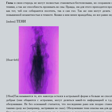
Гилы
в свою очередь не могут полностью становиться бестелесными, но сохранили
тенями, а так же способность проникать во сны. Правда, им для этого приходится пр
как тот, чей сон собираются посетить, так и сам гил. Так же они могут делать
повышенной незаметностью в темноте. Кошки к ним менее враждебны, но все равно н
ТЕНИ
[indent]
[float=left]
[/float]Так называются те, кто навсегда остался в астральной форме и больше не спо
добрые (они общаются с астралами, могут делиться какой-то информацией и т.д.
обезумившие. Не без оснований считается, что последними рано или поздно станов
такими сразу же (например, застрявшие во снах). Обезумевшие тени опасны как для др