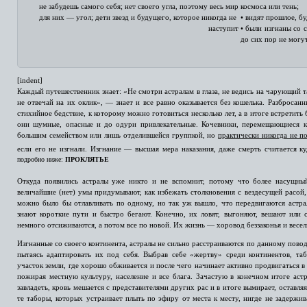
не забудешь самого себя; нет своего угла, поэтому весь мир
космоса или тень;
для них — угол; дети звезд и будущего, которое никогда не
• видят прошлое, бу
наступит
• были изгнаны со с
до сих пор не могу
[indent]
Каждый путешественник знает: «Не смотри астралам в глаза, не ведись на чарующий та
не отвечай на их оклик», — знает и все равно оказывается без кошелька. Разбросан
стихийное бедствие, к которому можно готовиться несколько лет, а в итоге встретить
они шумные, опасные и до одури привлекательные. Кочевники, перемещающиеся к
большим семейством или лишь отделившейся группкой, но
практически никогда не п
если его не изгнали. Изгнание — высшая мера наказания, даже смерть считается 
подробно ниже:
ПРОКЛЯТЬЕ
Откуда появились астралы уже никто и не вспомнит, потому что более насущны
величайшие (нет) умы придумывают, как избежать столкновения с вездесущей расой, 
можно было бы отлавливать по одному, но так уж вышло, что передвигаются астра
знают короткие пути и быстро бегают. Конечно, их ловят, выгоняют, вешают или 
немного отсиживаются, а потом все по новой. Их жизнь — хоровод беззаконья и весел
Изгнанные со своего континента, астралы не сильно расстраиваются по данному повод
пытаясь адаптировать их под себя. Выбрав себе «жертву» среди континентов, та
участок земли, где хорошо обживается и после чего начинает активно продвигаться 
пожирая местную культуру, население и все блага. Зачастую в конечном итоге аст
завладеть, кровь мешается с представителями других рас и в итоге вымирает, оставля
те таборы, которых устраивает плыть по эфиру от места к месту, нигде не задержив