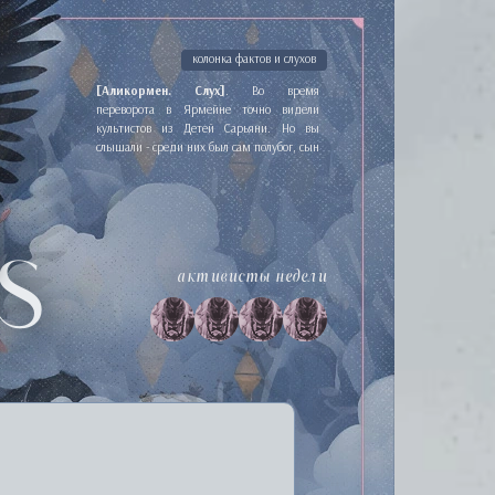
колонка фактов и слухов
[Аликормен. Слух]
. Во время
переворота в Ярмейне точно видели
культистов из Детей Сарьяни. Но вы
слышали - среди них был сам полубог, сын
Солнца, собственной персоной!
s
активисты недели