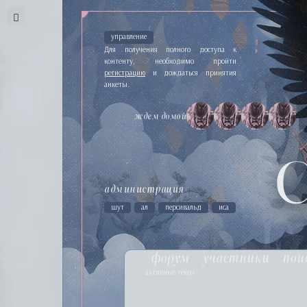
управление
Для получения полного доступа к
контенту, необходимо пройти
регистрацию
и дождаться принятия
анкеты.
ждем домой
администрация
шут
ал
персивальд
иса
форум
участники
пои
активные темы