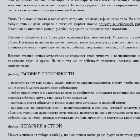
Они проникают во сны, превращая их в кошмары и высасывают жизненную энерги
животных и нападать на живых существ. Поэтому среди астралов есть определенные 
охоте на такие тени и их устранению —
Охотники
.
Убить Тень можно только в тот момент, когда она вселилась в физическое тело. Но с
любую тень (и даже астрала в звездной форме) можно
поймать в небольшой фо
Охотники хранят такие фонари у себя и передают их из поколения в поколение.
Обычно в таборе есть не более двух охотников (или нет совсем). Может их и уваж
общее. Несмотря на явную пользу их ремесла, такие астралы для других все равно что
и неизвестно может через пару лет твоего ребенка, загулявшего во снах, поймают в эт
Недавно ставший тенью астрал/гил еще сохраняет свою личность и воспоминания, н
похожими друг на друга. На тени так же не действует проклятье, поэтому он
континентами.
РАСОВЫЕ СПОСОБНОСТИ
[indent]
» позолоти ручку всю правду скажу: имеют предрасположенность к тому, чтобы вид
но не способны предсказать свое собственное;
» любят, практикуют и с радостью во всех подробностях описывают различные формы 
переезда к белому другу, так и куда более серьезных;
» ментально могут общаться с тенями и другими астралами в звездной форме;
» врожденная привлекательность и расположенность к гипнозу, который зачастую
общение, танец или даже просто звук голоса), несмотря на свою репутацию дети зве
собеседника. конечно, волевые и ментально стойкие личности не ведутся на такие улов
ИЕРАРХИЯ и СТРОЙ
[indent]
Может меняться от табора к табору, но в основном костяк редко будет отличаться друг