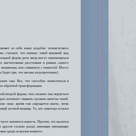
авляет из себя некое подобие человеческого
даже считают, что именно такой внешний вид
тральной форме дети звезд могут перемещаться
же значительные расстояния в рамках одного
 незаметны, они сливаются с темнотой. Могут
х будет две, что весьма подозрительно).
ужие сны. Все, что способно поместиться в
при обратной трансформации.
воей второй форме, тем сложнее ему вернуться
трал начинает слышать громкие шепоты теней,
жим снам: время там ощущается иначе, легко
нный ночной кошмар. Те, кто навсегда остался
часто пытаются напасть. Причем, это касается
 (и другие схожие расы), имеющие мяукающие
иков среди астралов немного.