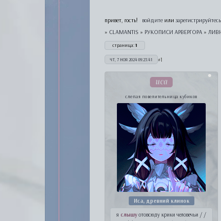
привет, гость!
войдите
или
зарегистрируйтесь
»
CLAMANTIS
»
РУКОПИСИ АРВЕРГОРА
»
ЛИВ
страница:
1
1
ЧТ, 7 НОЯ 2024 09:23:41
иса
слепая повелительница кубиков
Иса, древний клинок
я
слышу
отовсюду крики человечьи / /