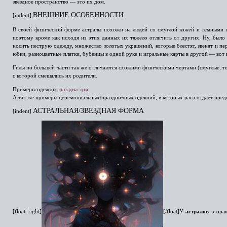
звездное пространство — это их дом.
ВНЕШНИЕ ОСОБЕННОСТИ
[indent]
В своей физической форме астралы похожи на людей со смуглой кожей и темными в
поэтому кроме как исходя из этих данных их тяжело отличить от других. Ну, было
носить пеструю одежду, множество золотых украшений, которые блестят, звенят и п
юбки, разноцветные платки, бубенцы в одной руке и игральные карты в другой — вот
Гилы по большей части так же отличаются схожими физическими чертами (смуглые, те
с которой смешались их родители.
Примеры одежды:
раз
два
три
А так же примеры церемониальных/праздничных одеяний, в которых раса отдает пред
АСТРАЛЬНАЯ/ЗВЕЗДНАЯ ФОРМА
[indent]
[float=right]
[/float]У
астралов
втора