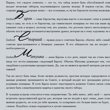
Первое, что следует отметить — это то, что табор может быть обособленной семь
входит несколько таборов, подчиняющихся одному вожаку. В первом случае, обы
старшие мужи — старшие жены — все остальные, в случае баронств система несколько
Б
арон
[indent]
— глава баронства, верхушка власти и последнее слово в решен
отца к сыну, но есть и те баронства, где главенствуют женщины по тем или иным пр
уважают силу и возраст, поэтому тем, кто доказал, что достоин своего места вопрос
обычно после такого начинаются внутренние дрязги, которые ни к чему хорошему не в
С
тарший
[indent]
— правая рука и советник Барона, обычно либо самый 
советам прислушиваются и безмерно уважают. В его обязаности так же входит 
необходимости.
М
атушка
[indent]
— жена Барона и его дети, имеют так же очень высо
(ведь тот почти наверняка следующий Барон). Обычно Матушка руководит тем, что 
свадьбами и различными празднествами. Да, она не является кровной матерью для всех
таковой.
Так же могут быть иные, более мелкие должности, престиж которых определяется от
важные решения принимаются на Совете, в который входят все прошедшие ритуа
родившие женщины. И хотя Барон может перечеркнуть решение Совета своим словом
должен быть олицетворением защиты и единства своего табора.
К чужакам астралы относятся очень неприветливо. Ты либо никто, либо свой — треть
встретить представителей других рас, которые так же входят в круг семьи, даже если
явление редкость, но если уж тебя приняли, то оспаривать это больше никто не будет,
словом. Подобное сильно порицается и грозит наказанием.