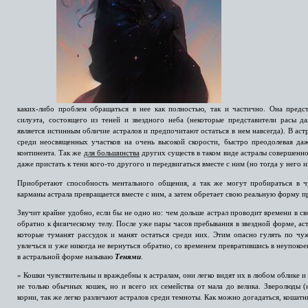
каких-либо проблем обращаться в нее как полностью, так и частично. Она предст
силуэта, состоящего из теней и звездного неба (некоторые представители расы 
является истинным обличие астралов и предпочитают остаться в нем навсегда). В ас
среди неосвященных участков на очень высокой скорости, быстро преодолевая да
континента. Так же
для большинства
других существ в таком виде астралы совершенно
даже пристать к тени кого-то другого и передвигаться вместе с ним (но тогда у него и
Приобретают способность ментального общения, а так же могут пробираться в ч
карманы астрала превращается вместе с ним, а затем обретает свою реальную форму 
Звучит крайне удобно, если бы не одно но: чем дольше астрал проводит времени в с
обратно к физическому телу. После уже пары часов пребывания в звездной форме, ас
которые туманят рассудок и манят остаться среди них. Этим опасно гулять по чу
увлечься и уже никогда не вернуться обратно, со временем превратившись в неупокое
в астральной форме называю
Тенями
.
» Кошки чувствительны и враждебны к астралам, они легко видят их в любом облике и 
не только обычных кошек, но и всего их семейства от мала до велика. Зверолюды
корни, так же легко различают астралов среди темноты. Как можно догадаться, кошатн