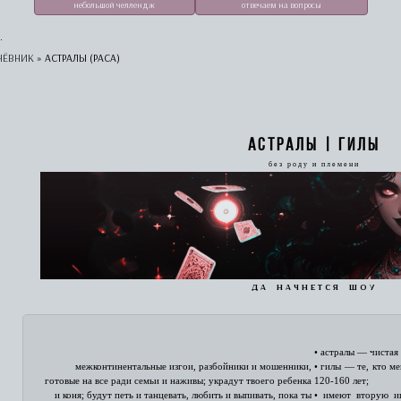
небольшой челлендж
отвечаем на вопросы
.
НЁВНИК
»
АСТРАЛЫ (РАСА)
А С Т Р А Л Ы | Г И Л Ы
б е з р о д у и п л е м е н и
д а н а ч н е т с я ш о у
• астралы — чистая 
межконтинентальные изгои, разбойники и мошенники,
• гилы — те, кто м
готовые на все ради семьи и наживы; украдут твоего ребенка
120-160 лет;
и коня; будут петь и танцевать, любить и выпивать, пока ты
• имеют вторую и