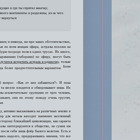
дущее и где ты спрятал заначку;
воего континенты и разделены, из-за чего
т вернуться
нец и никогда, ни при каких обстоятельствах,
ные по всем концам эфира, астралы похожи на
 бурю посреди поля в одних трусах. Их много,
араванами (таборами) по эфиру, могут быть
олучится встретить астрала в одиночку
, только
Более
куда более предпочтительным вариантом.
й вопрос: «Как от них избавиться?» И пока
та весело плодится и обворовывает зевак. Их
лы исключительно группами от трех человек,
сажают, они по этому поводу очень грустят,
ья.
у, активно высаживаясь на различных землях и
бор для начала находит наименее заселенный
в сторону ближайшей цивилизации, как саранча
ралы интегрируются в общество, не сумев им
я после себя лишь флёр былого величия. Есть и
аясь надолго, придерживаясь мнения, что все