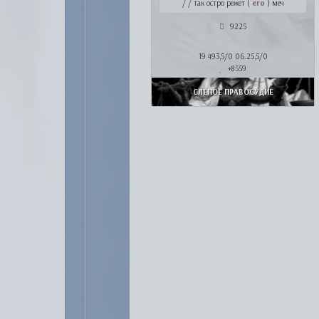
/ / так остро режет (
его
) меч
9225
19 493,5/0 06.25,5/0
+8559
СЛЕПОЕ ПРАВОСУДИЕ