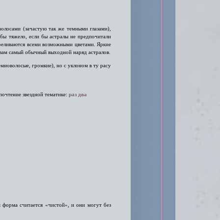
олосами (зачастую так же темными глазами),
 бы тяжело, если бы астралы не предпочитали
ереливаются всеми возможными цветами. Яркие
 вам самый обычный выходной наряд астралов.
мноволосые, громкие), но с уклоном в ту расу
почтение звездной тематике:
раз
два
я форма считается «чистой», и они могут без