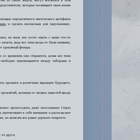
ю из своих жертв, могут вселяться в тела
представители, которые посвящают свою жизнь
 помощью определенного магического артефакта
нарь
и сделать неопасным для окружающих.
ают, но мало кто хочет иметь с ними что-то
 палачи, ведь все тени когда-то были живыми,
от треклятый фонарь.
о со временем они стираются, делая все тени
и свободно перемещаются между таборами и
еть прошлое и различные вариации будущего,
проклятий, начиная от мелких пакостей вроде
 может происходить даже неосознанно (через
зд притягивают к себе внимание и располагают
ки, но кошелек все равно держите покрепче.
 от друга.