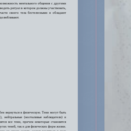
 возможность ментального общения с другими
оводить ритуал в котором должны участвовать,
 части своего тела бестелесными и обладают
едолюбливают.
собен вернуться в физическую. Тени могут быть
), нейтральные (молчаливые наблюдатели) и
ятся все тени, причем некоторые становятся
угих теней, так и для физических форм жизни.