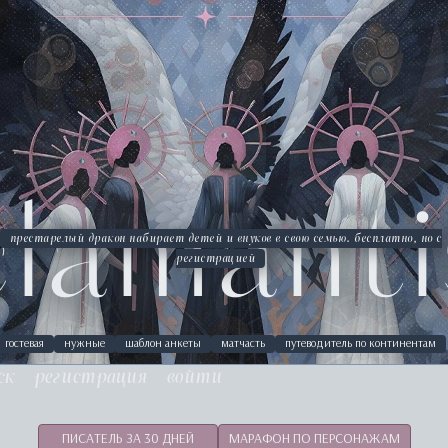
clamanti
престарелый дракон набирает детей и внуков в свою семью. бесплатно, но с
регистрацией
гостевая
нужные
шаблон анкеты
матчасть
путеводитель по континентам
ск
регистрация
войти
ПИСАТЕЛЬ ЗА 30 ДНЕЙ
МАРАФОН ПО ПЕРСОНАЖАМ