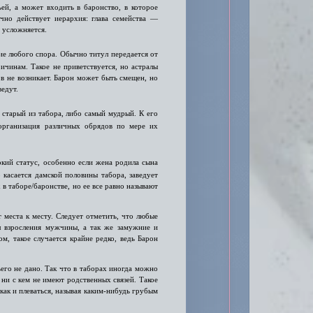
ей, а может входить в баронство, в которое
чно действует иерархия: глава семейства —
 усложняется.
ие любого спора. Обычно титул передается от
ичинам. Такое не приветствуется, но астралы
ов не возникает. Барон может быть смещен, но
едут.
старый из табора, либо самый мудрый. К его
организация различных обрядов по мере их
кий статус, особенно если жена родила сына
касается дамской половины табора, заведует
 в таборе/баронстве, но ее все равно называют
 места к месту. Следует отметить, что любые
л взросления мужчины, а так же замужние и
, такое случается крайне редко, ведь Барон
его не дано. Так что в таборах иногда можно
 ни с кем не имеют родственных связей. Такое
 как и плеваться, называя каким-нибудь грубым