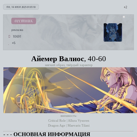
2
ПН, 14 ИЮЛ 2025 01:03:10
вестник
реклама
10691
+6
Айемер Валиос
, 40-60
мягкий образ, твёрдый характер
внешность:
Critical Role | Allura Vysoren
Dragon Age | Maevaris Tilani
‑ ‑ ‑
ОСНОВНАЯ ИНФОРМАЦИЯ