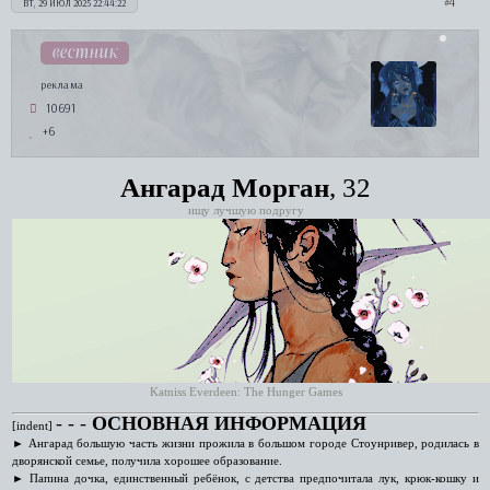
4
ВТ, 29 ИЮЛ 2025 22:44:22
вестник
реклама
10691
+6
Ангарад Морган
, 32
ищу лучшую подругу
Katniss Everdeen: The Hunger Games
‑ ‑ ‑
ОСНОВНАЯ ИНФОРМАЦИЯ
[indent]
► Ангарад большую часть жизни прожила в большом городе Стоунривер, родилась в
дворянской семье, получила хорошее образование.
► Папина дочка, единственный ребёнок, с детства предпочитала лук, крюк-кошку и