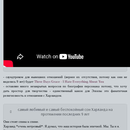
- саундтреком для нынешних отношений (вернее их отсутствия, потому как они не
виделись 9 лет) будет
Three Days Grace - I Hate Everything About You
- оставляю много незакрытых вопросов по биографии персонажа потому, что хочу
дать простор для творчества - единственный канон для Элоизы это фанатичная
религиозность и отношения с Харландом.
самый любимый и самый беспокойный сон Харланда на
протяжении последних 9 лет
Они стоят спина к спине.
Харланд *очень нетрезвый*: Я думал, что наш история была эпичной. Мы. Ты и я.