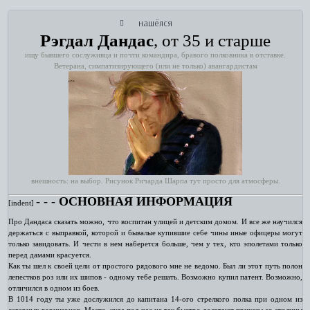
нашёлся
Рэгдал Дандас
, от 35 и старше
ищу бывшего сослуживца и почти командира, бравого полковника в отставке.
Ветерана, симпатизирующего (или не только) авангардистам
внешность: на выбор. Рисунок Ричарда Шарпа тут просто для атмосферы.
‑ ‑ ‑
ОСНОВНАЯ ИНФОРМАЦИЯ
[indent]
Про Дандаса сказать можно, что воспитан улицей и детским домом. И все же научился
держаться с выправкой, которой и бывалые купившие себе чины иные офицеры могут
только завидовать. И чести в нем наберется больше, чем у тех, кто эполетами только
перед дамами красуется.
Как ты шел к своей цели от простого рядового мне не ведомо. Был ли этот путь полон
лепестков роз или их шипов - одному тебе решать. Возможно купил патент. Возможно,
отличился в одном из боев.
В 1014 году ты уже дослужился до капитана 14-ого стрелкого полка при одном из
северных горнизонов. Место, куда под час не так быстро долетают приказы со столицы