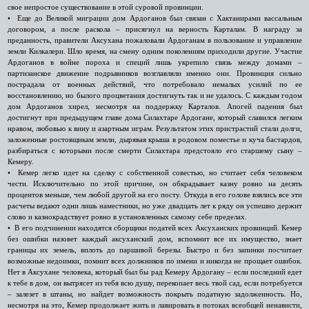
свое непростое существование в этой суровой провинции.
• Еще до Великой миграции дом Ардоганов был связан с Хактанирами вассальным
договором, а после раскола – присягнул на верность Карталам. В награду за
преданность, правители Аксухана пожаловали Ардоганам в пользование и управление
земли Килкалери. Шло время, на смену одним поколениям приходили другие. Участие
Ардоганов в войне пороха и специй лишь укрепило связь между домами –
партизанское движение подрывников возглавляли именно они. Провинция сильно
пострадала от военных действий, что потребовало немалых усилий по ее
восстановлению, но былого процветания достигнуть так и не удалось. С каждым годом
дом Ардоганов хирел, несмотря на поддержку Карталов. Апогей падения был
достигнут при предыдущем главе дома Силахтаре Ардогане, который славился легким
нравом, любовью к вину и азартным играм. Результатом этих пристрастий стали долги,
заложенные ростовщикам земли, дырявая крыша в родовом поместье и куча бастардов,
разбираться с которыми после смерти Силахтара предстояло его старшему сыну –
Кемеру.
• Кемер легко идет на сделку с собственной совестью, но считает себя человеком
чести. Исключительно по этой причине, он обкрадывает казну ровно на десять
процентов меньше, чем любой другой на его посту. Откуда в его голове взялись все эти
расчеты ведают одни лишь наместники, но уже двадцать лет к ряду он успешно держит
слово и казнокрадствует ровно в установленных самому себе пределах.
• В его подчинении находятся сборщики податей всех Аксуханских провинций. Кемер
без ошибки назовет каждый аксуханский дом, вспомнит все их имущество, знает
границы их земель, вплоть до паршивой березы. Быстро и без запинки посчитает
возможные недоимки, помнит всех должников по имени и никогда не прощает ошибок.
Нет в Аксухане человека, который был бы рад Кемеру Ардогану – если последний едет
к тебе в дом, он вытрясет из тебя всю душу, перекопает весь твой сад, если потребуется
– залезет в штаны, но найдет возможность покрыть податную задолженность. Но,
несмотря на это, Кемер продолжает жить и лавировать в потоках всеобщей ненависти,