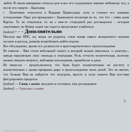
любит. В своем завещании отписал дом и все его содержимое именно любимому псу, а
после его смерти – Карталам.
• Позитивно относится к Владыке Правосудия, хоть и считает его излишне
осторожным. Пару раз враждовал с Аршаханом несмотря на то, что тот – глава дома
Картал. То ли откупился, то ли с кем-то очередной раз договорился – история
умалчивает, но Кемер сидит где сидел и продолжает улыбаться.
‑ ‑ ‑
Дополнительно
[indent]
Писался как НПС, но, когда он родился, стало жалко такого колоритного мужика
пускать в расход, решили попробовать найти игрока.
Все обсуждаемо, кроме его должности и аристократического происхождения.
Из плюсов – Вам готов небольшой сюжет, в который можно вписаться «с разгону»,
заводя параллельно свои эпизоды и отыгрыши. Роль отчасти политическая, поэтому
можно творить интриги, любовные похождения, мракобесие и джаз.
Из минусов – предполагается, что брак будет исключительно по расчету и
исключительно с целью прикрыть дыру в происхождении моих детей. Это не значит,
что больше Вам не найдется что поиграть, просто в этом сюжете Вам все-таки
фигурировать придется.
[indent] —
Связь с вами:
заходите в гостевую, там договоримся.
[indent] —
Оригинал акции
0