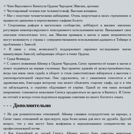
✧ Член Верховного Капитула Ордена Чародеев Эйвелии, архимаг.
✧ Чистокровный человек или человек/голиаф. Высокая женщина.
✧ Маг с поистине человеческими амбициями. Очень энергичная в своих стремлениях и
привносит движение в переполненное эльфами болото.
✧ Сторонница реформ в магическом сообществе, лоббирует в высших эшелонах
регуляцию неконтролируемого повседневного использования магии. Высказывает свои
опасения относительно того, как Эйвелия привыкла к магии и какие неприятности
могут возникнуть у страны с совершенствованием использования адаманта в Тейвире и
проблемами с Завесой.
✧ В связи с этим, возможно(!) поддерживает скрытное исследование магии
манипуляции Завесой, набирающее оборот в тенях Ордена.
✧ Судья Конкорда.
✧ С самого появления Айемер в Ордене Чародеев, Ситис приметил её талант в магии и
помог подняться на первые ступеньки. Был приятно удивлён её целеустремлённостью,
когда она взяла свою судьбу в оборот и стала самостоятельно взбираться к высотам с
умопомрачительной скоростью. Они сдружились, он с уважением относится к её
здравомыслию, благодаря которому она может объяснить старому эльфу, где и в чём
он заблуждается, и серьёзно обдумывает её упрёки. Одной из тем таких нотаций
непременно становится нежелание Ситиса продвигаться на кресло в Капитул. И Ситис
не отстаёт и всегда готов поделиться мудрыми советами из своего богатого опыта.
‑ ‑ ‑
Дополнительно
✧ Не для романтических отношений. Айемер слишком сосредоточена на карьере, а
Ситис таких отношений не преследует, куда более ценна для него их дружба. Другой
вопрос, что у них могут быть конфликты и нереализованное соперничество на
профессиональной почве.
✧ Как ближайшей из друзей Ситиса, Айемер могут быть известны некоторые