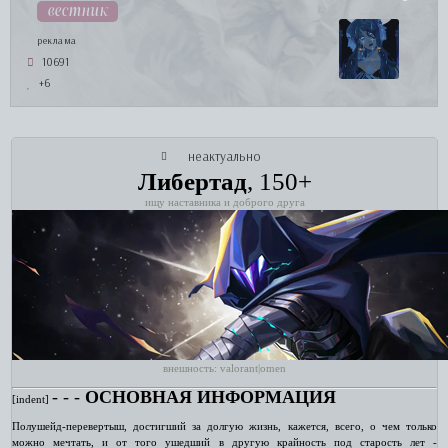
вестник
реклама
10691
+6
неактуально
Либертад
, 150+
ищу наставника и доброго друга
внешность: valorant|omen
‑ ‑ ‑
ОСНОВНАЯ ИНФОРМАЦИЯ
[indent]
Полушейд-перевертыш, достигший за долгую жизнь, кажется, всего, о чем только
можно мечтать, и от того ушедший в другую крайность под старость лет -