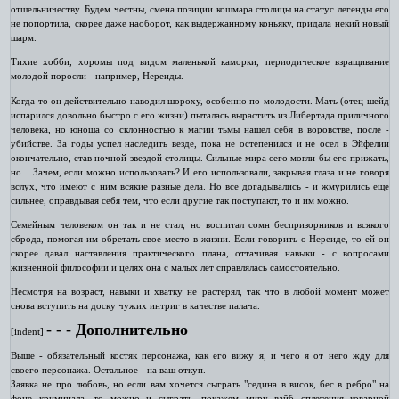
отшельничеству. Будем честны, смена позиции кошмара столицы на статус легенды его
не попортила, скорее даже наоборот, как выдержанному коньяку, придала некий новый
шарм.
Тихие хобби, хоромы под видом маленькой каморки, периодическое взращивание
молодой поросли - например, Нереиды.
Когда-то он действительно наводил шороху, особенно по молодости. Мать (отец-шейд
испарился довольно быстро с его жизни) пыталась вырастить из Либертада приличного
человека, но юноша со склонностью к магии тьмы нашел себя в воровстве, после -
убийстве. За годы успел наследить везде, пока не остепенился и не осел в Эйфелии
окончательно, став ночной звездой столицы. Сильные мира сего могли бы его прижать,
но... Зачем, если можно использовать? И его использовали, закрывая глаза и не говоря
вслух, что имеют с ним всякие разные дела. Но все догадывались - и жмурились еще
сильнее, оправдывая себя тем, что если другие так поступают, то и им можно.
Семейным человеком он так и не стал, но воспитал сомн беспризорников и всякого
сброда, помогая им обретать свое место в жизни. Если говорить о Нереиде, то ей он
скорее давал наставления практического плана, оттачивая навыки - с вопросами
жизненной философии и целях она с малых лет справлялась самостоятельно.
Несмотря на возраст, навыки и хватку не растерял, так что в любой момент может
снова вступить на доску чужих интриг в качестве палача.
‑ ‑ ‑
Дополнительно
[indent]
Выше - обязательный костяк персонажа, как его вижу я, и чего я от него жду для
своего персонажа. Остальное - на ваш откуп.
Заявка не про любовь, но если вам хочется сыграть "седина в висок, бес в ребро" на
фоне криминала, то можно и сыграть, покажем миру вайб сплетения коварной