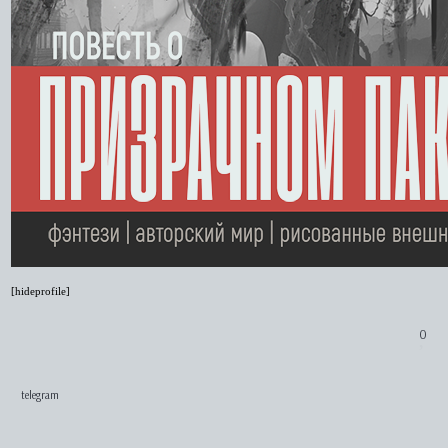
[hideprofile]
0
telegram