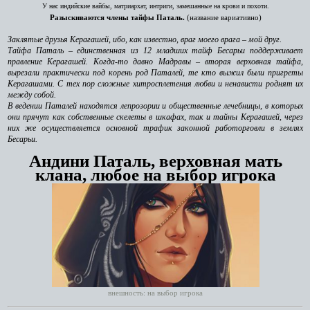
У нас индийские вайбы, матриархат, интриги, замешанные на крови и похоти.
Разыскиваются члены тайфы Паталь.
(название вариативно)
Заклятые друзья Керагашей, ибо, как известно, враг моего врага – мой друг.
Тайфа Паталь – единственная из 12 младших тайф Бесарьи поддерживает
правление Керагашей. Когда-то давно Мадравы – вторая верховная тайфа,
вырезали практически под корень род Паталей, те кто выжил были пригреты
Керагашами. С тех пор сложные хитросплетения любви и ненависти роднят их
между собой.
В ведении Паталей находятся лепрозории и общественные лечебницы, в которых
они прячут как собственные скелеты в шкафах, так и тайны Керагашей, через
них же осуществляется основной трафик законной работорговли в землях
Бесарьи.
Андини Паталь, верховная мать
клана, любое на выбор игрока
внешность: на выбор игрока