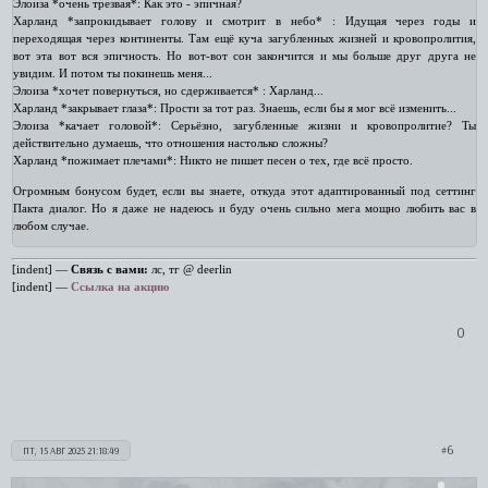
Элоиза *очень трезвая*: Как это - эпичная?
Харланд *запрокидывает голову и смотрит в небо* : Идущая через годы и
переходящая через континенты. Там ещё куча загубленных жизней и кровопролития,
вот эта вот вся эпичность. Но вот-вот сон закончится и мы больше друг друга не
увидим. И потом ты покинешь меня...
Элоиза *хочет повернуться, но сдерживается* : Харланд...
Харланд *закрывает глаза*: Прости за тот раз. Знаешь, если бы я мог всё изменить...
Элоиза *качает головой*: Серьёзно, загубленные жизни и кровопролитие? Ты
действительно думаешь, что отношения настолько сложны?
Харланд *пожимает плечами*: Никто не пишет песен о тех, где всё просто.
Огромным бонусом будет, если вы знаете, откуда этот адаптированный под сеттинг
Пакта диалог. Но я даже не надеюсь и буду очень сильно мега мощно любить вас в
любом случае.
[indent] —
Связь с вами:
лс, тг @ deerlin
[indent] —
Ссылка на акцию
0
6
ПТ, 15 АВГ 2025 21:18:49