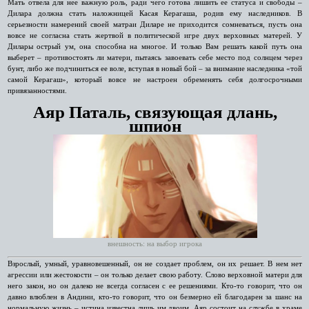
Мать отвела для нее важную роль, ради чего готова лишить ее статуса и свободы –
Дилара должна стать наложницей Касая Керагаша, родив ему наследников. В
серьезности намерений своей матраи Диларе не приходится сомневаться, пусть она
вовсе не согласна стать жертвой в политической игре двух верховных матерей. У
Дилары острый ум, она способна на многое. И только Вам решать какой путь она
выберет – противостоять ли матери, пытаясь завоевать себе место под солнцем через
бунт, либо же подчиниться ее воле, вступая в новый бой – за внимание наследника «той
самой Керагаш», который вовсе не настроен обременять себя долгосрочными
привязанностями.
Аяр Паталь, связующая длань,
шпион
внешность: на выбор игрока
Взрослый, умный, уравновешенный, он не создает проблем, он их решает. В нем нет
агрессии или жестокости – он только делает свою работу. Слово верховной матери для
него закон, но он далеко не всегда согласен с ее решениями. Кто-то говорит, что он
давно влюблен в Андини, кто-то говорит, что он безмерно ей благодарен за шанс на
нормальную жизнь – истина известна лишь им двоим. Аяр состоит на службе в храме