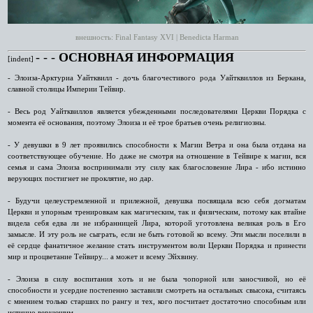
внешность: Final Fantasy XVI | Benedicta Harman
‑ ‑ ‑
ОСНОВНАЯ ИНФОРМАЦИЯ
[indent]
- Элоиза-Арктуриа Уайтквилл - дочь благочестивого рода Уайтквиллов из Беркана,
славной столицы Империи Тейвир.
- Весь род Уайтквиллов является убежденными последователями Церкви Порядка с
момента её основания, поэтому Элоиза и её трое братьев очень религиозны.
- У девушки в 9 лет проявились способности к Магии Ветра и она была отдана на
соответствующее обучение. Но даже не смотря на отношение в Тейвире к магии, вся
семья и сама Элоиза воспринимали эту силу как благословение Лира - ибо истинно
верующих постигнет не проклятие, но дар.
- Будучи целеустремленной и прилежной, девушка посвящала всю себя догматам
Церкви и упорным тренировкам как магическим, так и физическим, потому как втайне
видела себя едва ли не избранницей Лира, которой уготовлена великая роль в Его
замысле. И эту роль не сыграть, если не быть готовой ко всему. Эти мысли поселили в
её сердце фанатичное желание стать инструментом воли Церкви Порядка и принести
мир и процветание Тейвиру... а может и всему Эйхвину.
- Элоиза в силу воспитания хоть и не была чопорной или заносчивой, но её
способности и усердие постепенно заставили смотреть на остальных свысока, считаясь
с мнением только старших по рангу и тех, кого посчитает достаточно способным или
истинно верующим.