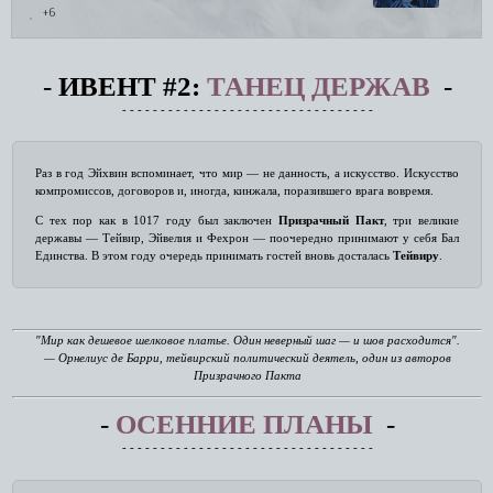
+6
‑
ИВЕНТ #2:
ТАНЕЦ ДЕРЖАВ
‑
‑ ‑ ‑ ‑ ‑ ‑ ‑ ‑ ‑ ‑ ‑ ‑ ‑ ‑ ‑ ‑ ‑ ‑ ‑ ‑ ‑ ‑ ‑ ‑ ‑ ‑ ‑ ‑ ‑ ‑ ‑ ‑ ‑
Раз в год Эйхвин вспоминает, что мир — не данность, а искусство. Искусство
компромиссов, договоров и, иногда, кинжала, поразившего врага вовремя.
С тех пор как в 1017 году был заключен
Призрачный Пакт
, три великие
державы — Тейвир, Эйвелия и Фехрон — поочередно принимают у себя Бал
Единства. В этом году очередь принимать гостей вновь досталась
Тейвиру
.
"Мир как дешевое шелковое платье. Один неверный шаг — и шов расходится".
— Орнелиус де Барри, тейвирский политический деятель, один из авторов
Призрачного Пакта
‑
ОСЕННИЕ ПЛАНЫ
‑
‑ ‑ ‑ ‑ ‑ ‑ ‑ ‑ ‑ ‑ ‑ ‑ ‑ ‑ ‑ ‑ ‑ ‑ ‑ ‑ ‑ ‑ ‑ ‑ ‑ ‑ ‑ ‑ ‑ ‑ ‑ ‑ ‑