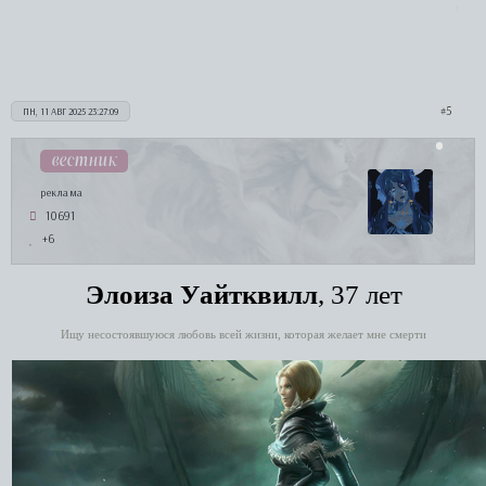
5
ПН, 11 АВГ 2025 23:27:09
вестник
реклама
10691
+6
Элоиза Уайтквилл
, 37 лет
Ищу несостоявшуюся любовь всей жизни, которая желает мне смерти