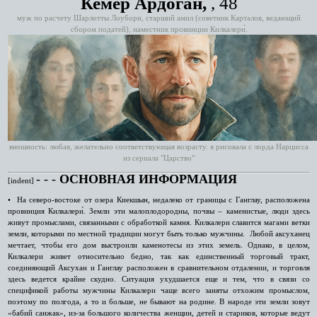
Кеме́р Ардога́н,
, 48
муж по расчету Шарлотты Лоуборн, старший амил (советник Карталов, ведающий
сбором податей), наместник провинции Килкалери́.
внешность: любая, желательно соответствующая возрасту. я рисовала с лорда Нарцисса
из сериала "Царство"
‑ ‑ ‑
ОСНОВНАЯ ИНФОРМАЦИЯ
[indent]
• На северо-востоке от озера Киекшын, недалеко от границы с Ганглау, расположена
провинция Килкалери́. Земли эти малоплодородны, почвы – каменистые, люди здесь
живут промыслами, связанными с обработкой камня. Килкалери славится магами ветки
земли, которыми по местной традиции могут быть только мужчины. Любой аксуханец
мечтает, чтобы его дом выстроили каменотесы из этих земель. Однако, в целом,
Килкалери живет относительно бедно, так как единственный торговый тракт,
соединяющий Аксухан и Ганглау расположен в сравнительном отдалении, и торговля
здесь ведется крайне скудно. Ситуация ухудшается еще и тем, что в связи со
спецификой работы мужчины Килкалери чаще всего заняты отхожим промыслом,
поэтому по полгода, а то и больше, не бывают на родине. В народе эти земли зовут
«бабий санжак», из-за большого количества женщин, детей и стариков, которые ведут