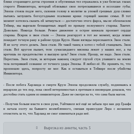
блики сгорающего дотла строения и обугленных тел отражались в уже белесых глазах
старого Инквизитора, который облизывал свои потрескавшиеся и иссохшие губы.
Элоиза стояла подле него, склонив голову в молитве за упокой грешных душ словно
пытаясь заглушить богоугодными псалмами крики горящей заживо семьи. В тот
момент хотелось сказать ей заткнуться — достаточно этого фарса, мы не обезопасили
Тейвир, мы вырезали беззащитных людей по приказу полоумного старика. Хватит.
Довольно. Никогда больше. Резкое движение и острие кинжала пронзает сердце
старика. Вскрик и звон стали — Элоиза реагирует в тот же момент, когда лезвие
покидает точную рану в районе груди Крузэ. Наши взгляды пересекаются. Звон стали.
Я не хочу этого делать. Звон стали. Не такой танец я хотел с тобой станцевать. Звон
стали. Всё кругом пылает, тело сумасшедшего мясника лежит у наших ног, а ты
кричишь по предательство и высшую цель? Звон стали. Прошу, не надо. Звон стали.
Перестань. Звон стали, за которым наконец следует глухой стук упавшего на землю
тела потерявшей сознание от точного удара Элоизы. Я любил её. Но принять то, что
произошло здесь, попросту не мог. Как и оставаться в Тейвире после убийства
Инквизитора.
- После побега Харланда и смерти Крузэ Элоиза продолжила службу, поднимаясь в
иерархии до тех пор, пока своей нетерпимостью к еретикам и иноверцам доказала, что
достойна стать одним из инквизиторов. Даже не смотря на то, что сама была магом.
- Получив больше власти в свои руки, Уайтквилл всё ещё не забыла про ван дер Граафа
и начала охоту на бывшего возлюбленного, смешав правосудие Лира с желанием
отомстить за то, что Харланд не смог измениться ради неё.
Вырезка из анкеты, часть 3