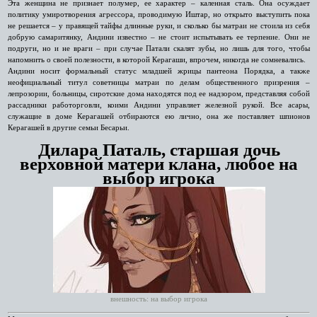
Эта женщина не признает полумер, ее характер – каленная сталь. Она осуждает
политику умиротворения агрессора, проводимую Иштар, но открыто выступить пока
не решается – у правящей тайфы длинные руки, и сколько бы матраи не стоила из себя
добрую самаритянку, Андини известно – не стоит испытывать ее терпение. Они не
подруги, но и не враги – при случае Патали скалят зубы, но лишь для того, чтобы
напомнить о своей полезности, в которой Керагаши, впрочем, никогда не сомневались.
Андини носит формальный статус младшей жрицы пантеона Порядка, а также
неофициальный титул советницы матраи по делам общественного призрения –
лепрозории, больницы, сиротские дома находятся под ее надзором, представляя собой
рассадники работорговли, коими Андини управляет железной рукой. Все асары,
служащие в доме Керагашей отбираются ею лично, она же поставляет шпионов
Керагашей в другие семьи Бесарьи.
Дилара Паталь, старшая дочь
верховной матери клана, любое на
выбор игрока
внешность: на выбор игрока