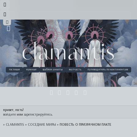
clamantis
гостевая
нужные
шаблон анкеты
матчасть
путеводитель по континентам
привет, гость!
войдите
 или 
зарегистрируйтесь
.
»
CLAMANTIS
»
СОСЕДНИЕ МИРЫ
»
ПОВЕСТЬ О ПРИЗРАЧНОМ ПАКТЕ