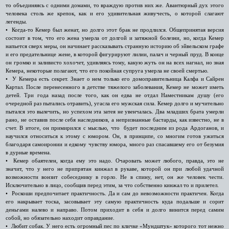
то объединяясь с одними домами, то враждую против них же. Авантюрный дух этого
человека столь же крепок, как и его удивительная живучесть, о которой слагают
легенды.
• Когда-то Кемер был женат, но долго этот брак не продлился. Общепринятая версия
состоит в том, что его жена умерла от долгой и затяжной болезни, но, когда Кемер
напьется сверх меры, он начинает рассказывать странную историю об эйвельском графе
и его предательнице жене, в которой фигурируют лилии, палач и черный пруд. В конце
он громко и заливисто хохочет, удивляясь тому, какую жуть он на всех нагнал, но зная
Кемера, некоторые полагают, что его покойная супруга умерла не своей смертью.
• У Кемера есть секрет. Знает о нем только его домоправительница Калфа и Сайрен
Картал. После перенесенного в детстве тяжелого заболевания, Кемер не может иметь
детей. Три года назад после того, как он едва не отдал Наместникам душу (его
очередной раз пытались отравить), угасла его мужская сила. Кемер долго и мучительно
пытался это вылечить, но успехом эта затея не увенчалась. Два младших брата умерли
рано, не оставив после себя наследников, а непризнанные бастарды, как известно, не в
счет. В итоге, он примирился с мыслью, что будет последним из рода Ардоганов, и
научился относиться к этому с юмором. Он, в принципе, со многим готов ужиться
благодаря самоиронии и едкому чувству юмора, много раз спасавшему его от безумия
в дурные времена.
• Кемер обаятелен, когда ему это надо. Очаровать может любого, правда, это не
значит, что у него не припрятан кинжал в рукаве, которой он при любой удачной
возможности вонзит собеседнику в горло. Не в спину, нет, он же человек чести.
Исключительно в лицо, сообщив перед этим, за что собственно кинжал то и прилетел.
• Роскоши предпочитает практичность. Да и сам до невозможности практичен. Когда
его накрывает тоска, засовывает эту самую практичность куда подальше и сорит
деньгами налево и направо. Потом приходит в себя и долго винится перед самим
собой, но обязательно находит оправдание.
• Любит собак. У него есть огромный пес по кличке «Мундштук» которого тот нежно