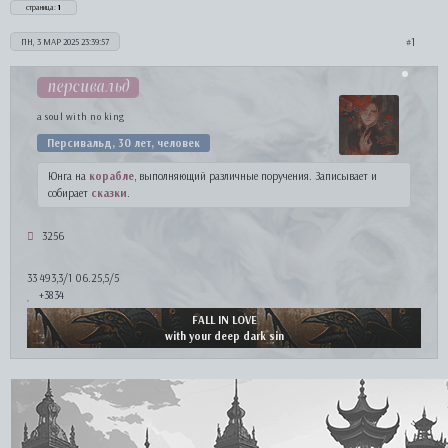
страница:
1
1
ПН, 3 МАР 2025 23:39:57
персивальд
a soul with no king
Персивальд, 30 лет, человек
Юнга на
корабле
, выполняющий различные поручения. Записывает и
собирает
сказки
.
3256
33 493,3/1 06.25,5/5
+3834
FALL IN LOVE
with your deep dark sin