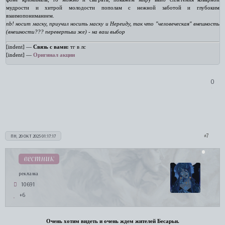
мудрости и хитрой молодости пополам с нежной заботой и глубоким
взаимопониманием.
nb! носит маску, приучил носить маску и Нереиду, так что "человеческая" внешность
(внешности??? перевертыш же) - на ваш выбор
[indent] —
Связь с вами:
тг в лс
[indent] —
Оригинал акции
0
7
ПН, 20 ОКТ 2025 01:17:17
вестник
реклама
10691
+6
Очень хотим видеть и очень ждем жителей Бесарьи.