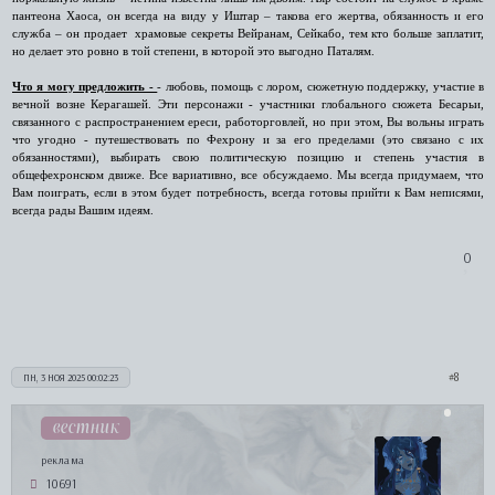
пантеона Хаоса, он всегда на виду у Иштар – такова его жертва, обязанность и его
служба – он продает храмовые секреты Вейранам, Сейкабо, тем кто больше заплатит,
но делает это ровно в той степени, в которой это выгодно Паталям.
Что я могу предложить -
- любовь, помощь с лором, сюжетную поддержку, участие в
вечной возне Керагашей. Эти персонажи - участники глобального сюжета Бесарьи,
связанного с распространением ереси, работорговлей, но при этом, Вы вольны играть
что угодно - путешествовать по Фехрону и за его пределами (это связано с их
обязанностями), выбирать свою политическую позицию и степень участия в
общефехронском движе. Все вариативно, все обсуждаемо. Мы всегда придумаем, что
Вам поиграть, если в этом будет потребность, всегда готовы прийти к Вам неписями,
всегда рады Вашим идеям.
0
8
ПН, 3 НОЯ 2025 00:02:23
вестник
реклама
10691