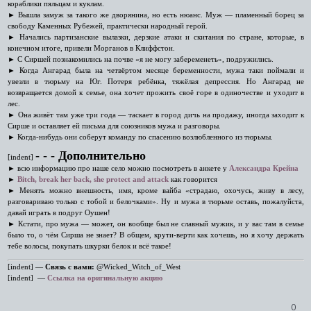
кораблики пяльцам и куклам.
► Вышла замуж за такого же дворянина, но есть нюанс. Муж — пламенный борец за
свободу Каменных Рубежей, практически народный герой.
► Начались партизанские вылазки, дерзкие атаки и скитания по стране, которые, в
конечном итоге, привели Морганов в Клиффстон.
► С Сиршей познакомились на почве «я не могу забеременеть», подружились.
► Когда Ангарад была на четвёртом месяце беременности, мужа таки поймали и
увезли в тюрьму на Юг. Потеря ребёнка, тяжёлая депрессия. Но Ангарад не
возвращается домой к семье, она хочет прожить своё горе в одиночестве и уходит в
лес.
► Она живёт там уже три года — таскает в город дичь на продажу, иногда заходит к
Сирше и оставляет ей письма для союзников мужа и разговоры.
► Когда-нибудь они соберут команду по спасению возлюбленного из тюрьмы.
‑ ‑ ‑
Дополнительно
[indent]
► всю информацию про наше село можно посмотреть в анкете у
Александра Крейна
►
Bitch, break her back, she protect and attack
как говорится
► Менять можно внешность, имя, кроме вайба «страдаю, охочусь, живу в лесу,
разговариваю только с тобой и белочками». Ну и мужа в тюрьме оставь, пожалуйста,
давай играть в подруг Оушен!
► Кстати, про мужа — может, он вообще был не славный мужик, и у вас там в семье
было то, о чём Сирша не знает? В общем, крути-верти как хочешь, но я хочу держать
тебе волосы, покупать шкурки белок и всё такое!
[indent] —
Связь с вами:
@Wicked_Witch_of_West
[indent] —
Ссылка на оригинальную акцию
0