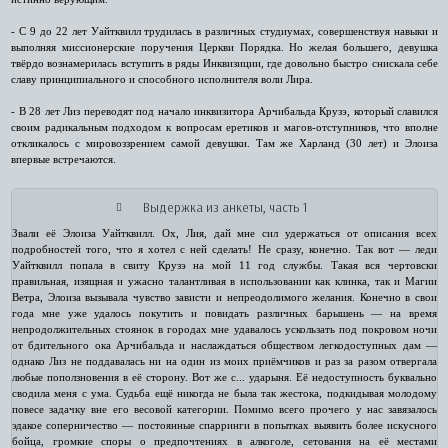
- С 9 до 22 лет Уайтквилл трудилась в различных студиумах, совершенствуя навыки и
выполняя миссионерские поручения Церкви Порядка. Но желая большего, девушка
твёрдо вознамерилась вступить в ряды Инквизиции, где довольно быстро снискала себе
славу принципиального и способного исполнителя воли Лира.
- В 28 лет Лиз переводят под начало инквизитора Арчибальда Крузэ, который славился
своим радикальным подходом к вопросам еретиков и магов-отступников, что вполне
откликалось с мировоззрением самой девушки. Там же Харланд (30 лет) и Элоиза
впервые встречаются.
Выдержка из анкеты, часть 1
Звали её Элоиза Уайтквилл. Ох, Лия, дай мне сил удержаться от описания всех
подробностей того, что я хотел с ней сделать! Не сразу, конечно. Так вот — леди
Уайтквилл попала в свиту Крузэ на мой 11 год службы. Такая вся чертовски
правильная, изящная и ужасно талантливая в использовании как клинка, так и Магии
Ветра, Элоиза вызывала чувство зависти и непреодолимого желания. Конечно в свои
года мне уже удалось покутить и повидать различных барышень — на время
непродолжительных стоянок в городах мне удавалось ускользать под покровом ночи
от бдительного ока Арчибальда и наслаждаться обществом легкодоступных дам —
однако Лиз не поддавалась ни на один из моих приёмчиков и раз за разом отвергала
любые поползновения в её сторону. Вот же с... ударыня. Её недоступность буквально
сводила меня с ума. Судьба ещё никогда не была так жестока, подкидывая молодому
повесе задачку вне его весовой категории. Помимо всего прочего у нас завязалось
эдакое соперничество — постоянные спарринги в попытках выявить более искусного
бойца, громкие споры о предпочтениях в алкоголе, сетования на её местами