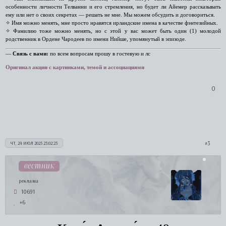
особенности личности Телванни и его стремления, но будет ли Айемер рассказывать
ему или нет о своих секретах — решать не мне. Мы можем обсудить и договориться.
✧ Имя можно менять, мне просто нравятся ирландские имена в качестве фэнтезийных.
✧ Фамилию тоже можно менять, но с этой у вас может быть один (1) молодой
родственник в Ордене Чародеев по имени Нийше, упомянутый в эпизоде.
—
Связь с вами:
по всем вопросам прошу в гостевую и лс
Оригинал акции с картинками, темой и ассоциациями
0
3
ЧТ, 24 ИЮЛ 2025 23:02:23
вестник
реклама
10691
+6