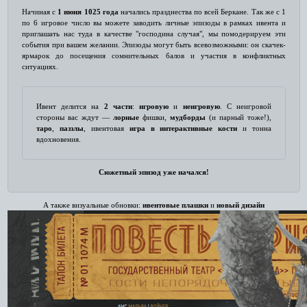
Начиная с
1 июня 1025 года
начались празднества по всей Беркане. Так же с 1
по 6 игровое число вы можете заводить личные эпизоды в рамках ивента и
приглашать нас туда в качестве "господина случая", мы помодерируем эти
события при вашем желании. Эпизоды могут быть всевозможными: он скачек-
ярмарок до посещения сомнительных балов и участия в конфликтных
ситуациях.
Ивент делится на
2 части
:
игровую
и
неигровую
. С неигровой
стороны вас ждут —
лорные
фишки,
мудборды
(и парный тоже!),
таро
,
паззлы
, ивентовая
игра в интерактивные кости
и тонна
вдохновения.
Сюжетный эпизод уже начался!
А также визуальные обновки:
ивентовые плашки
и
новый дизайн