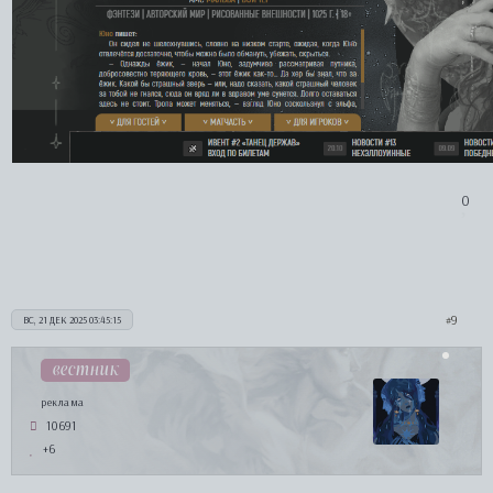
0
9
ВС, 21 ДЕК 2025 03:45:15
вестник
реклама
10691
+6