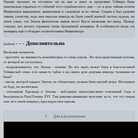
Однако прошлое не отставало ни на шаг и даже за пределами Тейвира было
невозможно укрыться от событий того судьбоносного дня — то и дело тайные агенты
Инквизиции выведывали, вынюхивали и следовали за по пятам. Сперва я был удивлён
такому упорству, ведь моя персона никогда не была самой важной частью ордена, но
затем узнал, что Элоиза фактически заняла место Крузэ несколько лет назад. Правду
говорят, нет ничего страшнее гнева брошенной женщины. В особенности когда эта
женщина ещё и обладает полномочиями Инквизитора.
‑ ‑ ‑
Дополнительно
[indent]
Несколько моментов:
- простите, но внешность неменябельна от слова совсем. Это моя единственная хотелка,
от которой не отступлюсь.
- подразумевается, что Элоиза - человек. Но кто знает, может быть в благочестивой
Тейвирской семье есть какая-то тайна и на самом деле девушка никогда человеком не
была?
- магия, которой владеет Элоиза, не обязательно должна быть магией ветра. Настаивать
не буду, но желательно.
- отношения Харланда и Элоизы - небольшое переосмысление отношений Сида и
Бенедикты из Final Fantasy XVI. Там девушка ненавидит мужчину за то, что тот сперва
спас её и затем покинул, преследуя свои идеалы.
Для вдохновения