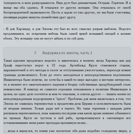
чопорность и мою разнузданность. Наш дуэт был динамичным. Острым. Горячим. И в
конце мы оба сдались. Я отказался от других женщин. Она отказалась от своей
беспрецедентной правильности. Пусть и вдали от глаз других, но мы были счастливы,
посвящая редкие минуты спокойствия друг другу.
- И для Харланда, и для Элоизы это был во всех смыслах разрыв шаблона. Недолго
продлившаяся, но искренняя любовь была самой яркой вспышкой эмоций в жизнях
обоих. Эту вспышку они не могут забыть и по сей день.
Выдержка из анкеты, часть 2
Такая идиллия продлилась недолго и закончилась в момент, когда Харланд ван дер
Грааф переступил порог в 32 года. Арчибальд Крузэ становился старше,
маразматичней и его методы в охоте за отступниками ужесточались, переходя всякие
границы дозволенного. Если до этого находиться в непосредственном подчинении
Инквизитора было нелегко, но хотя бы в какой-то мере выгодно и местами интересно,
то в момент его окончательного падения в бездну собственных предубеждений стало
невыносимо. Я никогда не славился хорошим отношением к политике Инквизиции в
целом, но одно дело охотится за кем-то опасным, и совсем другое — лишать жизни по
неподтвержденным подозрениям в "ереси". Проблема для меня заключалась в том, что
Элоиза не славилась терпимостью к предателям дела Церкви и исполнительность была
её вторым именем. Только ради неё я терпел. Но чаша терпения с каждым днём
рисковала переполниться, пока наконец последняя алая капля крови невинно убиенного
по приказу Крузэ не пустила в ней рябь, превратившуюся в сметающую все
останавливавшие меня ранее преграды приливную волну...
... когда я вернулся, то пламя уже поглотило оба дома подобно голодному зверю, а