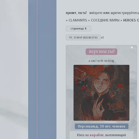
привет, гость!
войдите
или
зарегистрируйтесь
»
CLAMANTIS
»
СОСЕДНИЕ МИРЫ
»
HEROES O
страница:
1
1
ЧТ, 13 МАР 2025 00:57:45
персивальд
a soul with no king
Персивальд, 30 лет, человек
Юнга на
корабле
, выполняющий