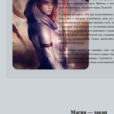
после восхождения на трон Иветты, а пот
больше прочих и она стоит перед Хельгой.
С детства проявила себя как воинственную
свою тягу к оружию и военному делу до 
путешествовала в компании знатных особ, уг
поражение под напором и численным прево
из кареты и подобрала меч раненного страж
бой, тем самым подняв боевой дух стражник
но и под руководством Селии вычислить
разбойничьей банды.
После смерти матери не скрывает своё с
Катерину Грифонхарт. Вступила в ряды стр
и мощь грифоньих всадников. Стремится 
верит, что смерть матери была естественной
Магия — закон