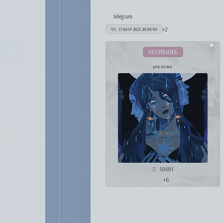
telegram
2
ЧТ, 13 МАР 2025 20:49:49
вестник
реклама
10691
+6