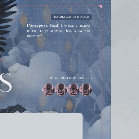
колонка фактов и слухов
[Аликормен. Слух]
. В Анделаге, далеко
на юге, живут разумные Тени Хаоса. Кто
проверит?
s
активисты недели