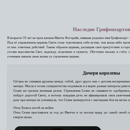
Наследие Грифонхарто
В возрасте 33 лет на трон взошла Иветта Фострайк, взявшая родовое имя Грифонхарт
Под её управлением церковь Света стала чувствовать себя лучше, чем когда-либо преж
от них ответных действий. Таким образом церковь, расширяя своё присутствие в гор
уголки королевства Свет, надежду, исцеление и грамоту. Обучение письму и счёту 
учеников связали свою жизнь со служением церкви.
Дочери королевы
Сёстры не слишком дружны между собой, друг друга они с детства воспринимал
матери. Масла в огонь соперничества подливали и в корне разные интересы девоче
Селия же грезила военным делом. Стремления Селии не слишком-то одобрялись 
пойдут дорогой Света, и потому младшая дочь не афишировала свои увлечения
разу при матери не упомянула, что Селия тренируется с мастерами боя на мечах и
Отец Хельги погиб на войне.
Отец Селии преставился за год до Иветты и та носила траур до самой своей 
смерти мужа.