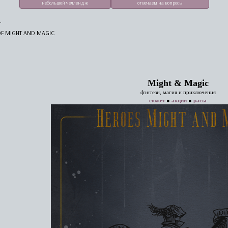
небольшой челлендж
отвечаем на вопросы
.
F MIGHT AND MAGIC
Might & Magic
фэнтези, магия и приключения
сюжет
●
акции
●
расы