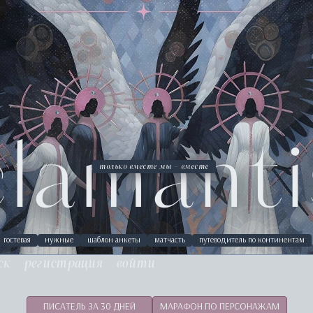
clamanti
только вместе мы — вместе
гостевая
нужные
шаблон анкеты
матчасть
путеводитель по континентам
ск
регистрация
войти
ПИСАТЕЛЬ ЗА 30 ДНЕЙ
МАРАФОН ПО ПЕРСОНАЖАМ