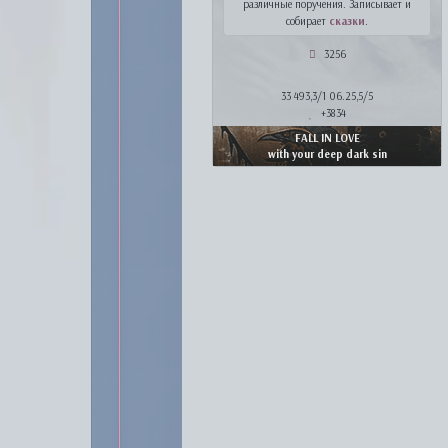
различные поручения. Записывает и
собирает
сказки
.
3256
33 493,3/1 06.25,5/5
+3834
FALL IN LOVE
with your deep dark sin