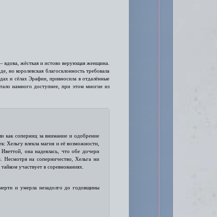
в
 — вдова, жёсткая и истово верующая женщина.
де, но королевская благосклонность требовала
одах и сёлах Эрафии, привносила в отдалённые
стало намного доступнее, при этом многие из
и как соперниц за внимание и одобрение
к: Хельгу влекла магия и её возможности,
Иветтой, она надеялась, что обе дочери
. Несмотря на соперничество, Хельга ни
 тайком участвует в соревнованиях.
смерти и умерла незадолго до годовщины