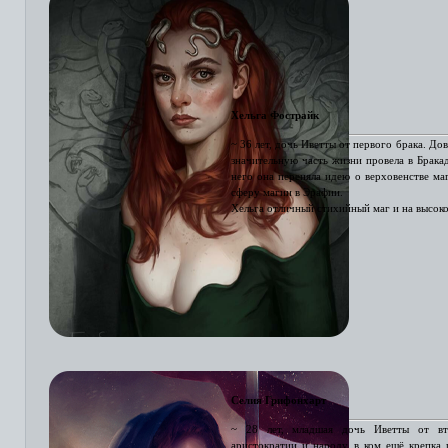
Хельга Фострайк
~ 36 лет, дочь Иветты от первого брака. До
значительную часть жизни провела в Брака
него она переняла идею о верховенстве маг
сферу магии в Эрафии.
Хельга отличный стихийный маг и на высоко
Селия Грифонхарт
~ 28 лет, младшая дочь Иветты от вт
аристократии и народу, в ком ещё крепка