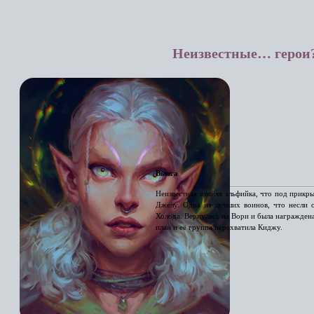
Неизвестные… герои
Вьюга
Неизвестная зимняя эльфийка, что под прикр
Джелу. Одна из лучших воинов, что несли 
Холода. Вернулась на Вори и была награждена
план и её группа перехватила Киджу.