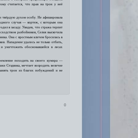
ому считается, что прав на трон у неё
 и твёрдую духом особу. Не афишировала
одного случая — кортеж, с которым она
одил в засаду. Увидев, что стража терпит
сходством разбойников, Селия выскочила
ника. Она с яростным кличем бросилась в
ов. Нападение удалось не только отбить,
 и уничтожить обосновавшейся в лесах
тремление походить на своего кумира —
ажи Стэдвика, мечтает возродить величие
занять трон из благих побуждений и не
.
0