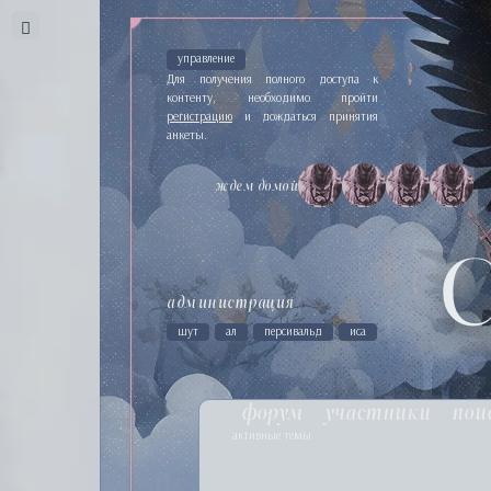
управление
Для получения полного доступа к
контенту, необходимо пройти
регистрацию
и дождаться принятия
анкеты.
ждем домой
администрация
шут
ал
персивальд
иса
форум
участники
пои
активные темы