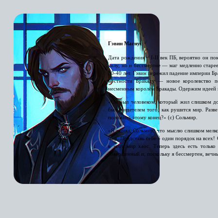
Гэвин Магнус
Дата рождения ~ I-II век ПБ, вероятно он по
силу, но и бессмертие — маг медленно старее
30-40 лет. Гэвин пережил падение империи Бр
местности Бракаду — новое королевство п
несменным королём Бракады. Одержим идеей 
«Он был человеком, который жил слишком до
был свидетелем того, как рушится мир. Разв
положить этому конец?» (с) Сольмир.
«Я понял, Сольмир, что мыслю слишком мелк
мир. Представь себе – один порядок на всех! 
в этот мир хаос. Теперь здесь есть только
совершенный и, поскольку я бессмертен, вечн