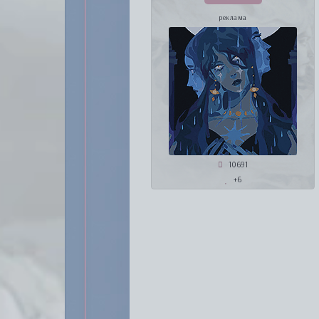
реклама
10691
+6