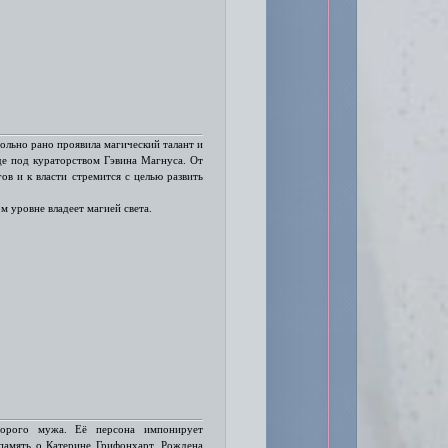
вольно рано проявила магический талант и
де под кураторством Гэвина Магнуса. От
ов и к власти стремится с целью развить
м уровне владеет магией света.
орого мужа. Её персона импонирует
 память о Катерине Грифонхарт. Рождена