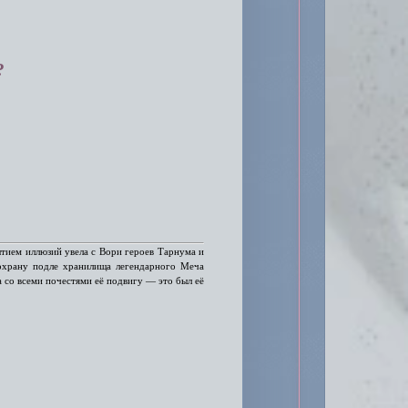
?
ытием иллюзий увела с Вори героев Тарнума и
охрану подле хранилища легендарного Меча
 со всеми почестями её подвигу — это был её