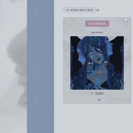
4
ЧТ, 20 МАР 2025 21:58:52
вестник
реклама
10691
+6