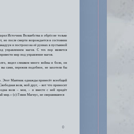
корил Источник Волшебства и обрёл не только
т, но после смерти возрождается в состоянии
акадуун и построил на её руинах в пустынной
од управлением магов. С тех пор является
привести мир под управление магов.
лго, видел слишком много войны и боли, он
е вы сами, пережив подобное, не захотели бы
о. Этот Маятник однажды принесёт всеобщий
Свободная воля, мой друг, – вот что приносит
 одна воля – моя, – и вместе с ней придёт
ый мир.» (с) Гэвин Магнус, не свершившееся
0