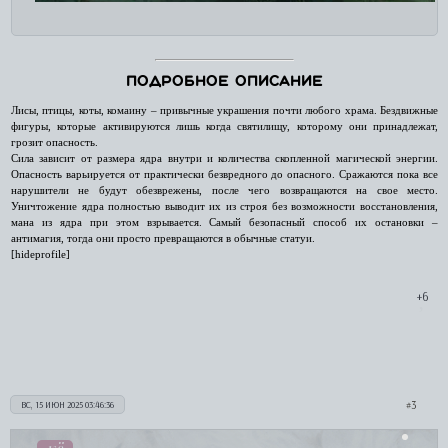
Подробное описание
Лисы, птицы, коты, комаину – привычные украшения почти любого храма. Бездвижные
фигуры, которые активируются лишь когда святилищу, которому они принадлежат,
грозит опасность.
Сила зависит от размера ядра внутри и количества скопленной магической энергии.
Опасность варьируется от практически безвредного до опасного. Сражаются пока все
нарушители не будут обезврежены, после чего возвращаются на свое место.
Уничтожение ядра полностью выводит их из строя без возможности восстановления,
мана из ядра при этом взрывается. Самый безопасный способ их остановки –
антимагия, тогда они просто превращаются в обычные статуи.
[hideprofile]
+6
3
ВС, 15 ИЮН 2025 03:46:36