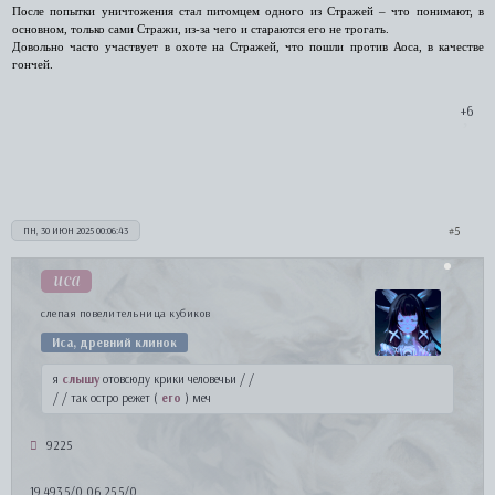
После попытки уничтожения стал питомцем одного из Стражей – что понимают, в
основном, только сами Стражи, из-за чего и стараются его не трогать.
Довольно часто участвует в охоте на Стражей, что пошли против Аоса, в качестве
гончей.
+6
5
ПН, 30 ИЮН 2025 00:06:43
иса
слепая повелительница кубиков
Иса, древний клинок
я
слышу
отовсюду крики человечьи / /
/ / так остро режет (
его
) меч
9225
19 493,5/0 06.25,5/0