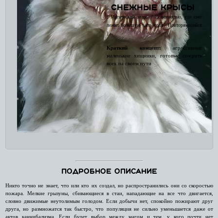
Снежные крысы
»
[ Магический зверь / Повсеместно, где снег
лежит большую часть года / Повторяющийся
]
Краткий концепт:
агрессивные
маленькие хищники, готовые сожрать
всех на своем пути
Подробное описание
Никто точно не знает, что или кто их создал, но распространились они со скоростью
пожара. Мелкие грызуны, сбивающиеся в стаи, нападающие на все что двигается,
словно движимые неутолимым голодом. Если добычи нет, спокойно пожирают друг
друга, но размножатся так быстро, что популяция не сильно уменьшается даже от
актов каннибализма. Если будет выбор между магом и тем, у кого почти нет