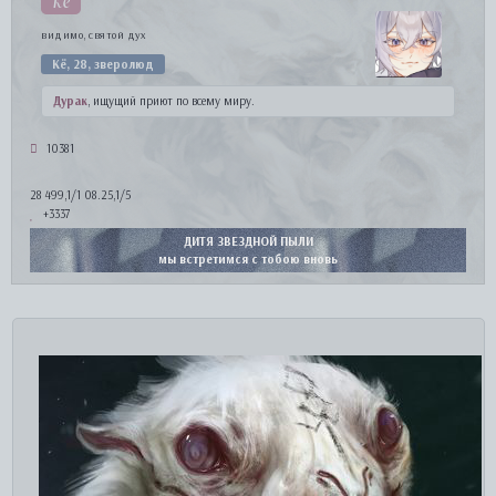
кё
видимо, святой дух
Кё, 28, зверолюд
Дурак
, ищущий приют по всему миру.
10381
28 499,1/1 08.25,1/5
+3337
ДИТЯ ЗВЕЗДНОЙ ПЫЛИ
мы встретимся с тобою вновь