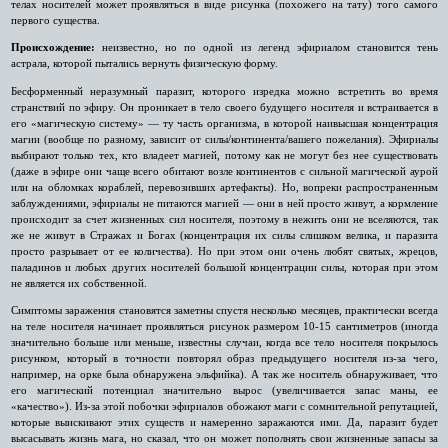
телах носителей может проявляться в виде рисунка (похожего на тату) того самого
первого существа.
Происхождение:
неизвестно, но по одной из легенд эфириалом становится тень
астрала, которой пытались вернуть физическую форму.
Бесформенный неразумный паразит, которого изредка можно встретить во время
странствий по эфиру. Он проникает в тело своего будущего носителя и встраивается в
его «магическую систему» — ту часть организма, в которой наивысшая концентрация
магии (вообще по разному, зависит от силы/континента/вашего пожелания). Эфириалы
выбирают только тех, кто владеет магией, потому как не могут без нее существовать
(даже в эфире они чаще всего обитают возле континентов с сильной магической аурой
или на обломках кораблей, перевозивших артефакты). Но, вопреки распространенным
заблуждениями, эфириалы не питаются магией — они в ней просто живут, а кормление
происходит за счет жизненных сил носителя, поэтому в нежить они не вселяются, так
же не живут в Стражах и Богах (концентрация их силы слишком велика, и паразита
просто разрывает от ее количества). Но при этом они очень любят святых, жрецов,
паладинов и любых других носителей большой концентрации силы, которая при этом
не является их собственной.
Симптомы заражения становятся заметны спустя несколько месяцев, практически всегда
на теле носителя начинает проявляться рисунок размером 10-15 сантиметров (иногда
значительно больше или меньше, известны случаи, когда все тело носителя покрылось
рисунком, который в точности повторял образ предыдущего носителя из-за чего,
например, на орке была обнаружена эльфийка). А так же носитель обнаруживает, что
его магический потенциал значительно вырос (увеличивается запас маны, ее
«качество»). Из-за этой побочки эфириалов обожают маги с сомнительной репутацией,
которые выискивают этих существ и намеренно заражаются ими. Да, паразит будет
высасывать жизнь мага, но сказал, что он может пополнять свои жизненные запасы за