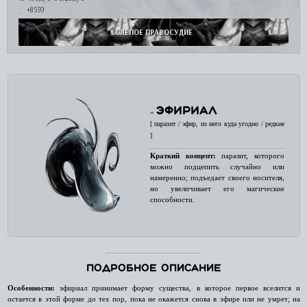
+8559
СЛЕПОЕ ПРАВОСУДИЕ
ЭФИРИАЛ
»
[ паразит / эфир, из него куда угодно / редкие
]
Краткий концепт:
паразит, которого
можно подцепить случайно или
намеренно; подъедает своего носителя,
но увеличивает его магические
способности.
Подробное описание
Особенности:
эфириал принимает форму существа, в которое первое вселится и
остается в этой форме до тех пор, пока не окажется снова в эфире или не умрет; на