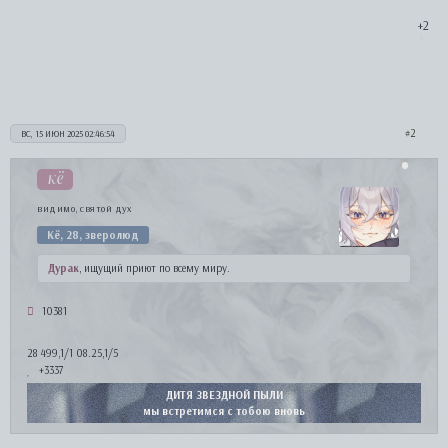
[/td][/tr][/table][/quote]

+2
[table layout=fixed width=100%]

[tr]

[td][/td]

[td][hr]

[/td]

[td][/td]

2
ВС, 15 ИЮН 2025 02:46:54
[/tr]

[/table]

кё
[align=center][font=aqumregular][size=14]Подробное описание[
видимо, святой дух
Здесь ваш текст, в котором вы можете рассказать всё, что хот
Кё, 28, зверолюд
Дурак
, ищущий приют по всему миру.
10381
28 499,1/1 08.25,1/5
+3337
ДИТЯ ЗВЕЗДНОЙ ПЫЛИ
мы встретимся с тобою вновь