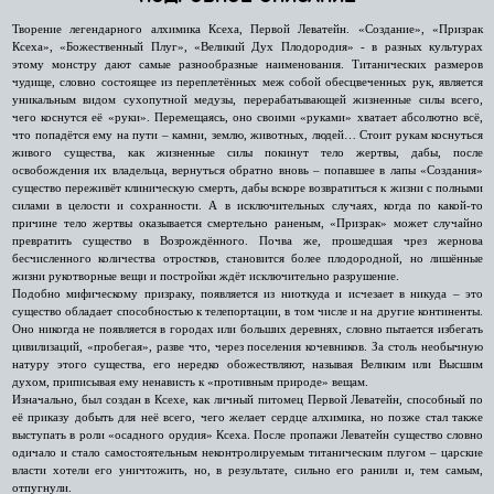
Творение легендарного алхимика Ксеха, Первой Леватейн. «Создание», «Призрак
Ксеха», «Божественный Плуг», «Великий Дух Плодородия» - в разных культурах
этому монстру дают самые разнообразные наименования. Титанических размеров
чудище, словно состоящее из переплетённых меж собой обесцвеченных рук, является
уникальным видом сухопутной медузы, перерабатывающей жизненные силы всего,
чего коснутся её «руки». Перемещаясь, оно своими «руками» хватает абсолютно всё,
что попадётся ему на пути – камни, землю, животных, людей… Стоит рукам коснуться
живого существа, как жизненные силы покинут тело жертвы, дабы, после
освобождения их владельца, вернуться обратно вновь – попавшее в лапы «Создания»
существо переживёт клиническую смерть, дабы вскоре возвратиться к жизни с полными
силами в целости и сохранности. А в исключительных случаях, когда по какой-то
причине тело жертвы оказывается смертельно раненым, «Призрак» может случайно
превратить существо в Возрождённого. Почва же, прошедшая чрез жернова
бесчисленного количества отростков, становится более плодородной, но лишённые
жизни рукотворные вещи и постройки ждёт исключительно разрушение.
Подобно мифическому призраку, появляется из ниоткуда и исчезает в никуда – это
существо обладает способностью к телепортации, в том числе и на другие континенты.
Оно никогда не появляется в городах или больших деревнях, словно пытается избегать
цивилизаций, «пробегая», разве что, через поселения кочевников. За столь необычную
натуру этого существа, его нередко обожествляют, называя Великим или Высшим
духом, приписывая ему ненависть к «противным природе» вещам.
Изначально, был создан в Ксехе, как личный питомец Первой Леватейн, способный по
её приказу добыть для неё всего, чего желает сердце алхимика, но позже стал также
выступать в роли «осадного орудия» Ксеха. После пропажи Леватейн существо словно
одичало и стало самостоятельным неконтролируемым титаническим плугом – царские
власти хотели его уничтожить, но, в результате, сильно его ранили и, тем самым,
отпугнули.