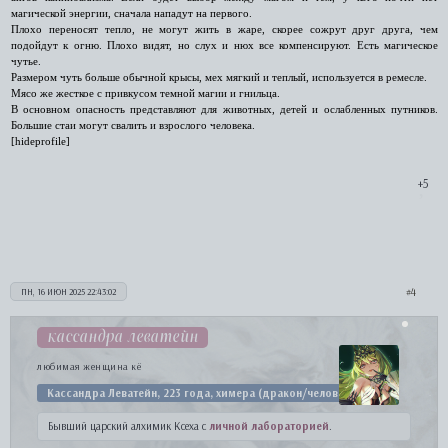
магической энергии, сначала нападут на первого.
Плохо переносят тепло, не могут жить в жаре, скорее сожрут друг друга, чем
подойдут к огню. Плохо видят, но слух и нюх все компенсируют. Есть магическое
чутье.
Размером чуть больше обычной крысы, мех мягкий и теплый, используется в ремесле.
Мясо же жесткое с привкусом темной магии и гнильца.
В основном опасность представляют для животных, детей и ослабленных путников.
Большие стаи могут свалить и взрослого человека.
[hideprofile]
+5
4
ПН, 16 ИЮН 2025 22:43:02
кассандра леватейн
любимая женщина кё
Кассандра Леватейн, 223 года, химера (дракон/человек)
Бывший царский алхимик Ксеха с
личной лабораторией
.