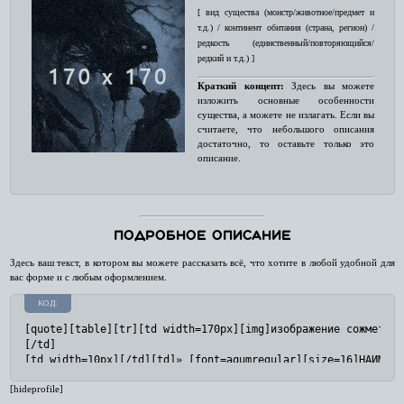
[ вид существа (монстр/животное/предмет и
т.д.) / континент обитания (страна, регион) /
редкость (единственный/повторяющийся/
редкий и т.д.) ]
Краткий концепт:
Здесь вы можете
изложить основные особенности
существа, а можете не излагать. Если вы
считаете, что небольшого описания
достаточно, то оставьте только это
описание.
Подробное описание
Здесь ваш текст, в котором вы можете рассказать всё, что хотите в любой удобной для
вас форме и с любым оформлением.
КОД:
[quote][table][tr][td width=170px][img]изображение сожмется 
[/td]

[td width=10px][/td][td]» [font=aqumregular][size=16]НАИМИНО
[size=10][ вид существа (монстр/животное/предмет и т.д.) / к
[hideprofile]
[size=11][font=Tahoma][b]Краткий концепт:[/b][/font] Здесь в