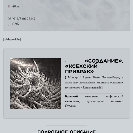
4032
16 491,1/3 06.25,1/3
+1207
[hideprofile]
«СОЗДАНИЕ»,
»
«КСЕХСКИЙ
ПРИЗРАК»
[ Монстр / Руины Ксеха Тир-ан-Наире, а
также негустозаселённая местность остальных
континентов / Единственный ]
Краткий концепт:
мифический
катаклизм, чудовищный питомец
Стража
Подробное описание