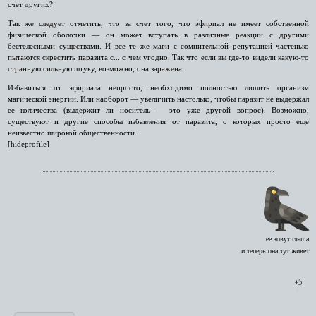
счет других?
Так же следует отметить, что за счет того, что эфириал не имеет собственной
физической оболочки — он может вступать в различные реакции с другими
бестелесными существами. И все те же маги с сомнительной репутацией частенько
пытаются скрестить паразита с... с чем угодно. Так что если вы где-то видели какую-то
странную сильную штуку, возможно, она заражена.
Избавиться от эфириала непросто, необходимо полностью лишить организм
магической энергии. Или наоборот — увеличить настолько, чтобы паразит не выдержал
ее количества (выдержит ли носитель — это уже другой вопрос). Возможно,
существуют и другие способы избавления от паразита, о которых просто еще
неизвестно широкой общественности.
[hideprofile]
ее зовут глаша
и теперь она тут живет
+5