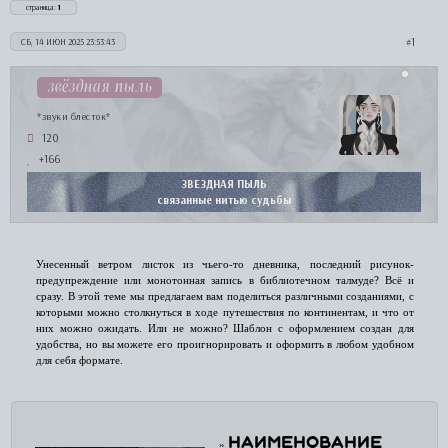
страница:
1
1
СБ, 14 ИЮН 2025 23:53:43
звёздная пыль
*звуки блесток*
120
+166
ЗВЕЗДНАЯ ПЫЛЬ
связанные нитью судьбы
Унесенный ветром листок из чьего-то дневника, последний рисунок-
предупреждение или монотонная запись в библиотечном талмуде? Всё и
сразу. В этой теме мы предлагаем вам поделиться различными созданиями, с
которыми можно столкнуться в ходе путешествия по континентам, и что от
них можно ожидать. Или не можно? Шаблон с оформлением создан для
удобства, но вы можете его проигнорировать и оформить в любом удобном
для себя формате.
НАИМЕНОВАНИЕ
»