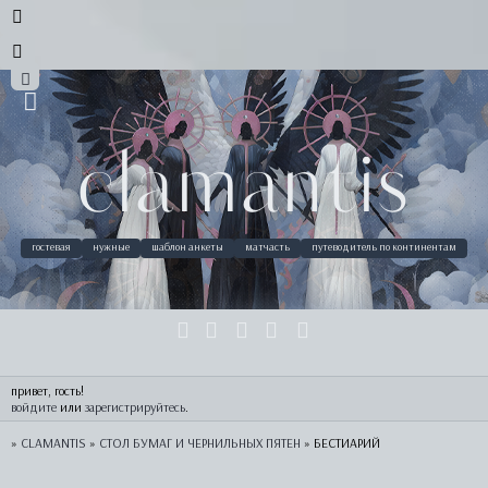
clamantis
гостевая
нужные
шаблон анкеты
матчасть
путеводитель по континентам
привет, гость!
войдите
 или 
зарегистрируйтесь
.
»
CLAMANTIS
»
СТОЛ БУМАГ И ЧЕРНИЛЬНЫХ ПЯТЕН
»
БЕСТИАРИЙ