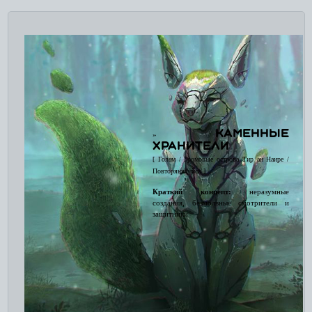
Каменные
»
хранители
[ Голем / Громовые острова Тир ан Наире /
Повторяющийся ]
Краткий концепт:
неразумные
создания, безмолвные смотрители и
защитники